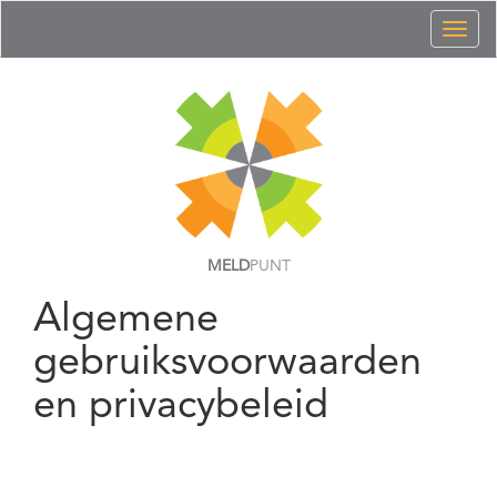
Toggl
naviga
MELD
PUNT
Algemene
gebruiksvoorwaarden
en privacybeleid