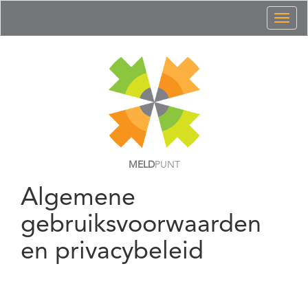
Toggl
naviga
MELD
PUNT
Algemene
gebruiksvoorwaarden
en privacybeleid