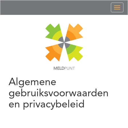
Toggl
naviga
MELD
PUNT
Algemene
gebruiksvoorwaarden
en privacybeleid