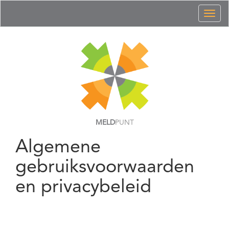
Toggl
naviga
MELD
PUNT
Algemene
gebruiksvoorwaarden
en privacybeleid