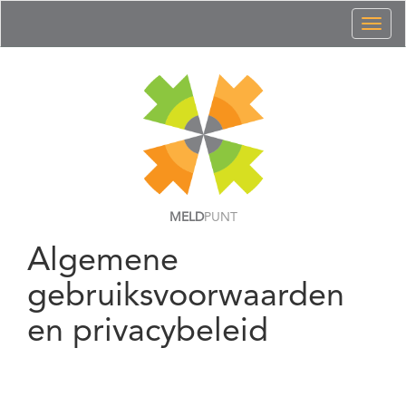
Toggl
naviga
MELD
PUNT
Algemene
gebruiksvoorwaarden
en privacybeleid