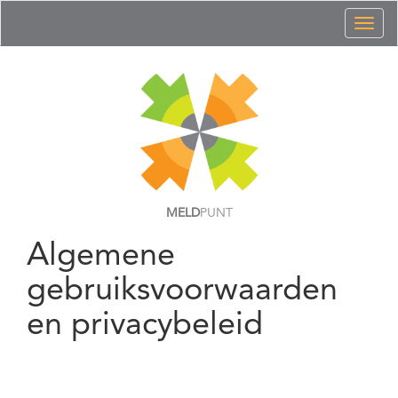
Toggl
naviga
MELD
PUNT
Algemene
gebruiksvoorwaarden
en privacybeleid