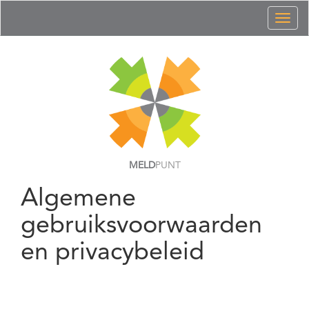
Toggl
naviga
MELD
PUNT
Algemene
gebruiksvoorwaarden
en privacybeleid