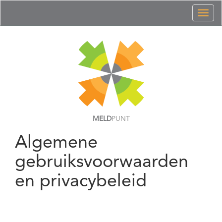
Toggl
naviga
MELD
PUNT
Algemene
gebruiksvoorwaarden
en privacybeleid