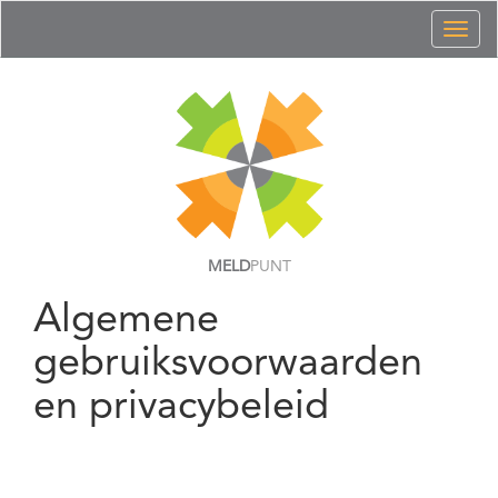
Toggl
naviga
MELD
PUNT
Algemene
gebruiksvoorwaarden
en privacybeleid