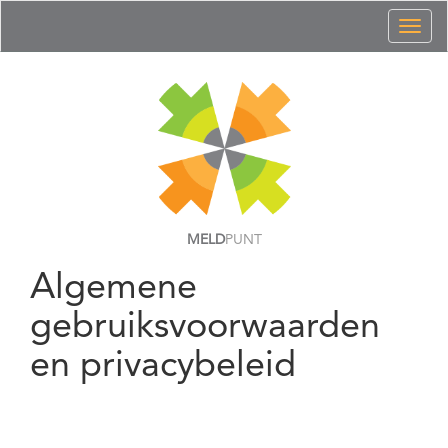
Toggl
naviga
MELD
PUNT
Algemene
gebruiksvoorwaarden
en privacybeleid