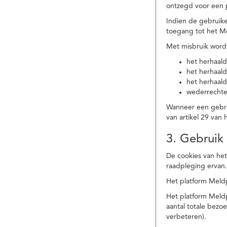
ontzegd voor een p
Indien de gebruike
toegang tot het M
Met misbruik word
het herhaald
het herhaald
het herhaald
wederrechtel
Wanneer een gebrui
van artikel 29 va
3. Gebruik
De cookies van het
raadpleging ervan
Het platform Meldp
Het platform Meld
aantal totale bez
verbeteren).