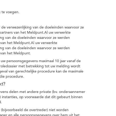
 te voegen.
de verwezenlijking van de doeleinden waarvoor ze
artners van het Meldpunt.Al uw verwerkte
ing van de doeleinden waarvoor ze werden
 van het Meldpunt.Al uw verwerkte
ing van de doeleinden waarvoor ze werden
 van het Meldpunt.
 uw persoonsgegevens maximaal 10 jaar vanaf de
oledossier met betrekking tot uw melding wordt
geval van gerechtelijke procedure kan de maximale
 die procedure.
kt?
vens delen met andere private (bv. onderaannemer
n) instanties, op voorwaarde dat dit gebeurt binnen
d.
 (bijvoorbeeld de overtreder) niet worden
klager en alle persoonsgegevens over hem uit het