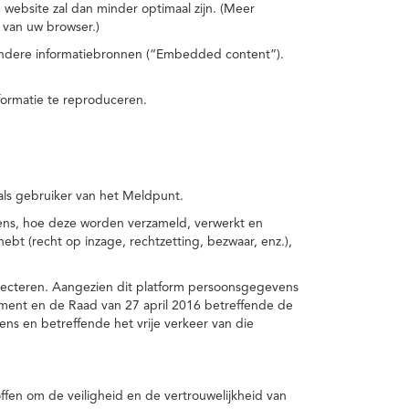
 website zal dan minder optimaal zijn. (Meer
 van uw browser.)
 andere informatiebronnen (“Embedded content”).
formatie te reproduceren.
 als gebruiker van het Meldpunt.
vens, hoe deze worden verzameld, verwerkt en
t (recht op inzage, rechtzetting, bezwaar, enz.),
pecteren. Aangezien dit platform persoonsgegevens
ement en de Raad van 27 april 2016 betreffende de
s en betreffende het vrije verkeer van die
fen om de veiligheid en de vertrouwelijkheid van