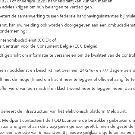
(B2C) of oneerlijke (B2B) handelspraktijken kunnen melden;
n advies krijgen om hun belangen te verdedigen.
tert de samenwerking tussen federale handhavingsinstanties bij misle
temt, kan uw melding ook worden doorgegeven aan een ombudsdienst o
 onderneming:
ntenombudsdienst (COD); of
s Centrum voor de Consument België (ECC België).
 gebruikt om informatie te verzamelen om de kwaliteit van de control
een nooddienst en beschikt niet over een 24/24u- en 7/7 dagen-perma
 niet de mogelijkheid om klacht neer te leggen of officieel aangifte te
toffer werd van een misdrijf en klacht wenst neer te leggen, neem dan
eheert de infrastructuur van het elektronisch platform Meldpunt.
het Meldpunt contacteert de FOD Economie de betrokken gebruiker om
an aanbrengen of aan de vraag geen gehoor geeft binnen de gestelde
or een periode van 6 maanden. Bij nieuwe gelijkaardige feiten na e