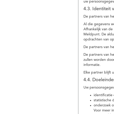
uw persoonsgegev
4.3. Identitei
De partners van he
Al die gegevens w
Afhankelijk van d
Meldpunt. De aldu
opdrachten van op
De partners van h
De partners van h
zullen worden doo
informatie.
Elke partner blijft
4.4. Doeleind
Uw persoonsgegeve
identificat
statistische
onderzoek of
Voor meer in