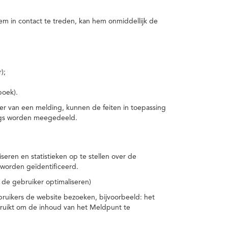
m in contact te treden, kan hem onmiddellijk de
);
boek).
er van een melding, kunnen de feiten in toepassing
ings worden meegedeeld.
eren en statistieken op te stellen over de
worden geïdentificeerd.
 de gebruiker optimaliseren)
ruikers de website bezoeken, bijvoorbeeld: het
bruikt om de inhoud van het Meldpunt te