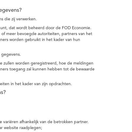
gegevens?
 die zij verwerken.
punt, dat wordt beheerd door de FOD Economie.
f meer bevoegde autoriteiten, partners van het
ers worden gebruikt in het kader van hun
e gegevens.
e zullen worden geregistreerd, hoe de meldingen
tners toegang zal kunnen hebben tot de bewaarde
teiten in het kader van zijn opdrachten.
ns?
 variëren afhankelijk van de betrokken partner.
ar website raadplegen;