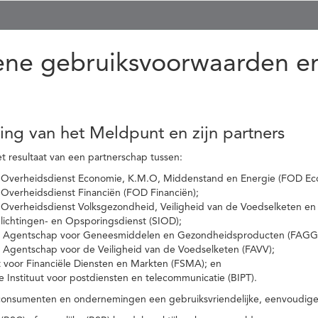
ne gebruiksvoorwaarden en
ling van het Meldpunt en zijn partners
t resultaat van een partnerschap tussen:
 Overheidsdienst Economie, K.M.O, Middenstand en Energie (FOD Ec
Overheidsdienst Financiën (FOD Financiën);
 Overheidsdienst Volksgezondheid, Veiligheid van de Voedselketen en
nlichtingen- en Opsporingsdienst (SIOD);
l Agentschap voor Geneesmiddelen en Gezondheidsproducten (FAGG
l Agentschap voor de Veiligheid van de Voedselketen (FAVV);
t voor Financiële Diensten en Markten (FSMA); en
e Instituut voor postdiensten en telecommunicatie (BIPT).
onsumenten en ondernemingen een gebruiksvriendelijke, eenvoudige en