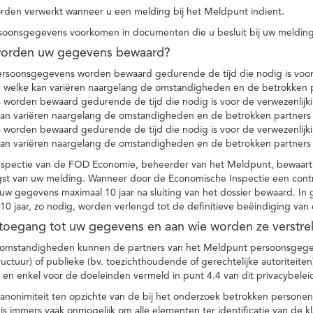
den verwerkt wanneer u een melding bij het Meldpunt indient.
soonsgegevens voorkomen in documenten die u besluit bij uw melding
worden uw gegevens bewaard?
ersoonsgegevens worden bewaard gedurende de tijd die nodig is voor 
 welke kan variëren naargelang de omstandigheden en de betrokken p
worden bewaard gedurende de tijd die nodig is voor de verwezenlijk
kan variëren naargelang de omstandigheden en de betrokken partners
worden bewaard gedurende de tijd die nodig is voor de verwezenlijk
kan variëren naargelang de omstandigheden en de betrokken partners
spectie van de FOD Economie, beheerder van het Meldpunt, bewaart
st van uw melding. Wanneer door de Economische Inspectie een contr
 gegevens maximaal 10 jaar na sluiting van het dossier bewaard. In 
10 jaar, zo nodig, worden verlengd tot de definitieve beëindiging van
 toegang tot uw gegevens en aan wie worden ze verstre
e omstandigheden kunnen de partners van het Meldpunt persoonsgege
ructuur) of publieke (bv. toezichthoudende of gerechtelijke autoriteite
r en enkel voor de doeleinden vermeld in punt 4.4 van dit privacybelei
nonimiteit ten opzichte van de bij het onderzoek betrokken personen
s immers vaak onmogelijk om alle elementen ter identificatie van de 