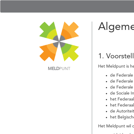
Algeme
1. Voorstel
Het Meldpunt is he
MELD
PUNT
de Federale
de Federale 
de Federale
de Sociale I
het Federaa
het Federaa
de Autoritei
het Belgisch
Het Meldpunt wil c