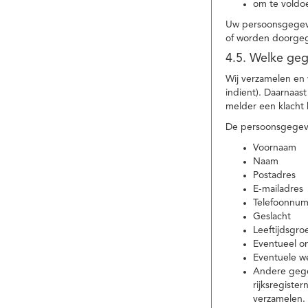
om te voldoe
Uw persoonsgegeve
of worden doorgeg
4.5. Welke ge
Wij verzamelen en
indient). Daarnaas
melder een klacht 
De persoonsgegeve
Voornaam
Naam
Postadres
E-mailadres
Telefoonnu
Geslacht
Leeftijdsgro
Eventueel 
Eventuele w
Andere gege
rijksregiste
verzamelen.