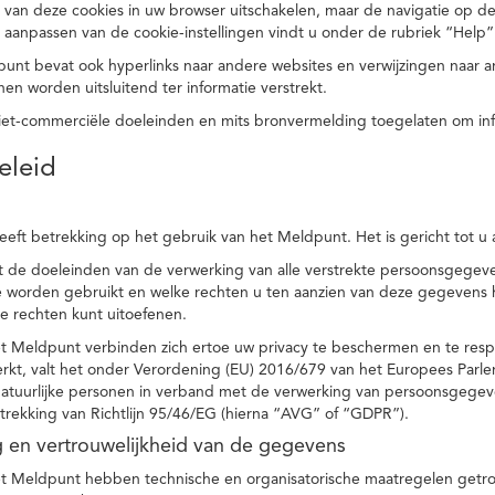
 van deze cookies in uw browser uitschakelen, maar de navigatie op de
t aanpassen van de cookie-instellingen vindt u onder de rubriek “Help”
punt bevat ook hyperlinks naar andere websites en verwijzingen naar
en worden uitsluitend ter informatie verstrekt.
niet-commerciële doeleinden en mits bronvermelding toegelaten om in
eleid
heeft betrekking op het gebruik van het Meldpunt. Het is gericht tot u
dt de doeleinden van de verwerking van alle verstrekte persoonsgege
worden gebruikt en welke rechten u ten aanzien van deze gegevens heb
e rechten kunt uitoefenen.
et Meldpunt verbinden zich ertoe uw privacy te beschermen en te res
rkt, valt het onder Verordening (EU) 2016/679 van het Europees Parl
tuurlijke personen in verband met de verwerking van persoonsgegeven
trekking van Richtlijn 95/46/EG (hierna “AVG” of “GDPR”).
ng en vertrouwelijkheid van de gegevens
t Meldpunt hebben technische en organisatorische maatregelen getrof