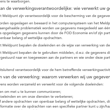
ens te waarborgen.
t van de verwerkingsverantwoordelijke: wie verwerkt uw 
t Meldpunt zijn verantwoordelijk voor de bescherming van de gegevens
orden opgeslagen en bewaard in het computersysteem van het Meld
e aangehaalde problematiek worden uw gegevens meegedeeld aan één o
s opgeslagen gegevens kunnen door de FOD Economie en/of zijn partn
enbaar belang of wettelijke opdrachten.
et Meldpunt bepalen de doeleinden en de wijze van verwerking van d
et Meldpunt bepalen de te gebruiken middelen, d.w.z. de gegevens di
rgestuurd naar en toegewezen aan de partners en wie onder deze par
 uitsluitend verantwoordelijk voor de hem betreffende verwerkingsactivi
en van de verwerking: waarom verwerken wij uw gegeve
ns worden verzameld en verwerkt voor de volgende doeleinden:
ie en om met u te kunnen communiceren;
 doeleinden en om onze diensten te verbeteren;
 andere opdrachten van openbaar belang of wettelijke opdrachten, die
formatie over de opdrachten van een specifieke partner kunt u zijn/ha