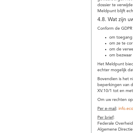
dossier te verwijd
Meldpunt blijft ec
4.8. Wat zijn 
Conform de GDPR 
om toegang 
om ze te corr
om de verwe
om bezwaar 
Het Meldpunt biedt
echter mogelijk da
Bovendien is het n
beperkingen van d
XV.10/1 tot en me
Om uw rechten op 
Per e-mail
:
info.ec
Per brief
:
Federale Overheid
Algemene Directie