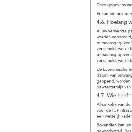
Deze gegevens wor
Er kunnen ook per
4.6. Hoelang 
Al uw verwerkte p
werden verzameld,
persoonsgegevens 
verzameld, welke 
persoonsgegevens 
verzameld, welke 
De Economische In
datum van ontvang
geopend, worden uw
bewaartermijn van 
4.7. Wie heeft
Afhankelijk van d
voor de ICT-infrast
een wettelijk kade
Bovendien kan uw a
gewaarborgd. Het i