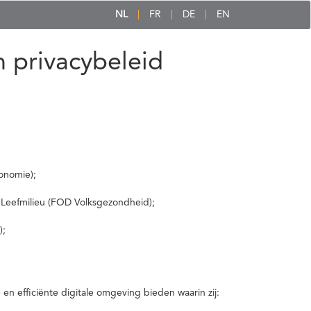
NL
FR
DE
EN
 privacybeleid
onomie);
 Leefmilieu (FOD Volksgezondheid);
);
 efficiënte digitale omgeving bieden waarin zij: