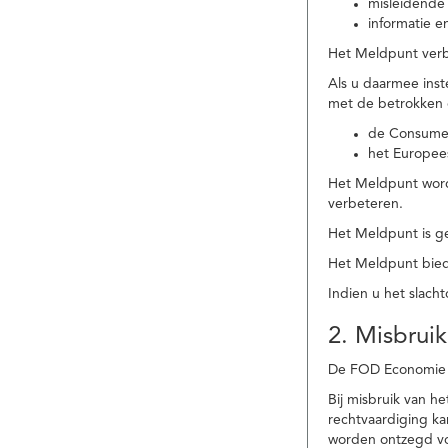
misleidende 
informatie e
Het Meldpunt verbe
Als u daarmee ins
met de betrokken
de Consume
het Europee
Het Meldpunt wordt
verbeteren.
Het Meldpunt is g
Het Meldpunt biedt
Indien u het slach
2. Misbruik
De FOD Economie b
Bij misbruik van 
rechtvaardiging k
worden ontzegd vo