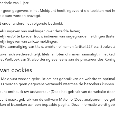
eriode van 1 jaar.
r geen gegevens in het Meldpunt heeft ingevoerd die toelaten met he
eldpunt worden ontzegd.
t onder andere het volgende bedoeld:
elijk ingeven van meldingen over dezelfde feiten;
elijk en/of te kwader trouw indienen van ongegronde meldingen (laster
elijk ingeven van zinloze meldingen;
ijke aanmatiging van titels, ambten of namen (artikel 227 e.v. Strafwet
ker zich wederrechtelijk titels, ambten of namen aanmatigt in het kad
n het Wetboek van Strafvordering eveneens aan de procureur des Kon
 van cookies
 Meldpunt worden gebruikt om het gebruik van de website te optimalis
. Er worden geen gegevens verzameld waarmee de bezoekers kunnen 
unt onthoudt uw taalvoorkeur (Doel: het gebruik van de website door
punt maakt gebruik van de software Matomo (Doel: analyseren hoe geb
oeken of bezoeken aan een bepaalde pagina. Deze informatie wordt ge