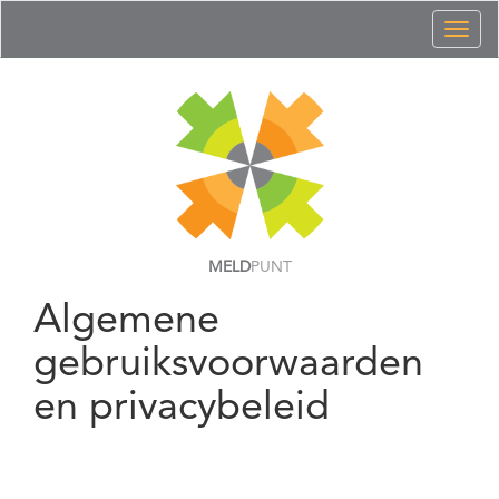
Toggl
naviga
MELD
PUNT
Algemene
gebruiksvoorwaarden
en privacybeleid