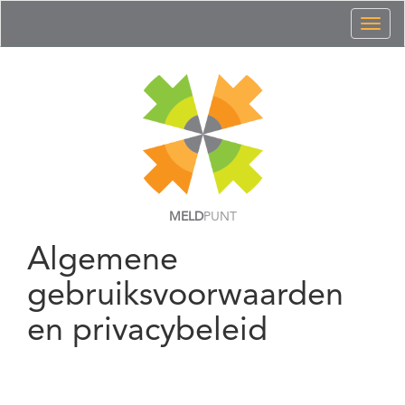
Toggl
naviga
MELD
PUNT
Algemene
gebruiksvoorwaarden
en privacybeleid