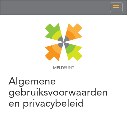
Toggl
naviga
MELD
PUNT
Algemene
gebruiksvoorwaarden
en privacybeleid