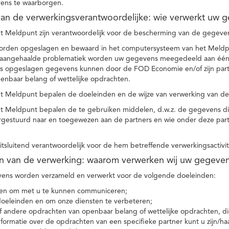
ens te waarborgen.
t van de verwerkingsverantwoordelijke: wie verwerkt uw 
t Meldpunt zijn verantwoordelijk voor de bescherming van de gegevens
orden opgeslagen en bewaard in het computersysteem van het Meld
e aangehaalde problematiek worden uw gegevens meegedeeld aan één o
s opgeslagen gegevens kunnen door de FOD Economie en/of zijn partn
enbaar belang of wettelijke opdrachten.
et Meldpunt bepalen de doeleinden en de wijze van verwerking van d
et Meldpunt bepalen de te gebruiken middelen, d.w.z. de gegevens di
rgestuurd naar en toegewezen aan de partners en wie onder deze par
 uitsluitend verantwoordelijk voor de hem betreffende verwerkingsactivi
en van de verwerking: waarom verwerken wij uw gegeve
ns worden verzameld en verwerkt voor de volgende doeleinden:
ie en om met u te kunnen communiceren;
 doeleinden en om onze diensten te verbeteren;
 andere opdrachten van openbaar belang of wettelijke opdrachten, die
formatie over de opdrachten van een specifieke partner kunt u zijn/ha