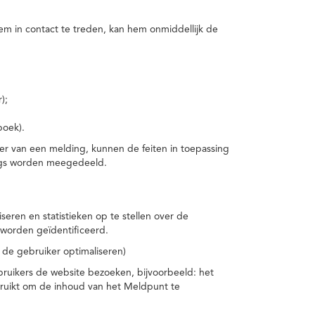
m in contact te treden, kan hem onmiddellijk de
);
boek).
er van een melding, kunnen de feiten in toepassing
ings worden meegedeeld.
eren en statistieken op te stellen over de
worden geïdentificeerd.
 de gebruiker optimaliseren)
ruikers de website bezoeken, bijvoorbeeld: het
bruikt om de inhoud van het Meldpunt te