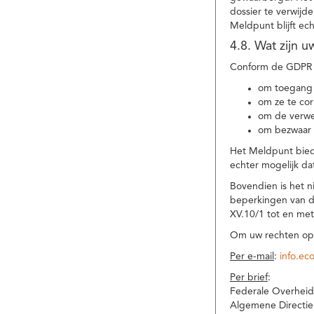
dossier te verwijd
Meldpunt blijft ec
4.8. Wat zijn 
Conform de GDPR 
om toegang 
om ze te corr
om de verwe
om bezwaar 
Het Meldpunt biedt
echter mogelijk da
Bovendien is het n
beperkingen van d
XV.10/1 tot en me
Om uw rechten op 
Per e-mail
:
info.ec
Per brief
:
Federale Overheid
Algemene Directie