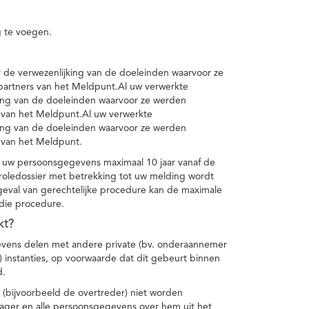
 te voegen.
de verwezenlijking van de doeleinden waarvoor ze
artners van het Meldpunt.Al uw verwerkte
ing van de doeleinden waarvoor ze werden
 van het Meldpunt.Al uw verwerkte
ing van de doeleinden waarvoor ze werden
 van het Meldpunt.
 uw persoonsgegevens maximaal 10 jaar vanaf de
oledossier met betrekking tot uw melding wordt
geval van gerechtelijke procedure kan de maximale
 die procedure.
kt?
vens delen met andere private (bv. onderaannemer
n) instanties, op voorwaarde dat dit gebeurt binnen
d.
 (bijvoorbeeld de overtreder) niet worden
klager en alle persoonsgegevens over hem uit het