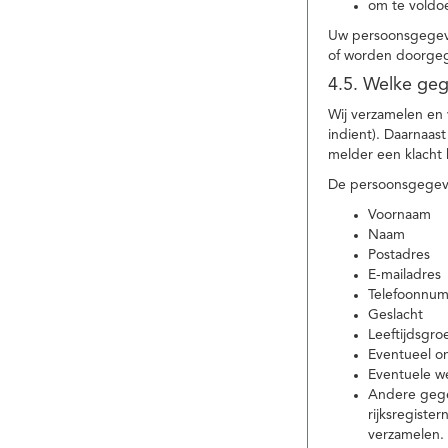
om te voldoe
Uw persoonsgegeve
of worden doorgeg
4.5. Welke ge
Wij verzamelen en
indient). Daarnaas
melder een klacht 
De persoonsgegeve
Voornaam
Naam
Postadres
E-mailadres
Telefoonnu
Geslacht
Leeftijdsgro
Eventueel 
Eventuele w
Andere gege
rijksregiste
verzamelen.