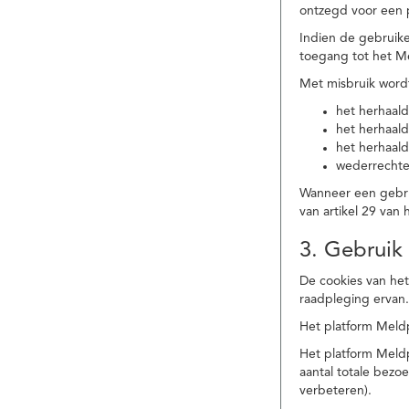
ontzegd voor een p
Indien de gebruike
toegang tot het M
Met misbruik word
het herhaald
het herhaald
het herhaald
wederrechtel
Wanneer een gebrui
van artikel 29 va
3. Gebruik
De cookies van het
raadpleging ervan
Het platform Meldp
Het platform Meld
aantal totale bez
verbeteren).