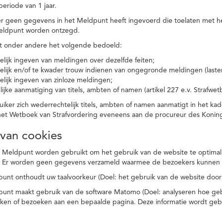
eriode van 1 jaar.
r geen gegevens in het Meldpunt heeft ingevoerd die toelaten met he
eldpunt worden ontzegd.
t onder andere het volgende bedoeld:
elijk ingeven van meldingen over dezelfde feiten;
elijk en/of te kwader trouw indienen van ongegronde meldingen (laster
elijk ingeven van zinloze meldingen;
ijke aanmatiging van titels, ambten of namen (artikel 227 e.v. Strafwet
ker zich wederrechtelijk titels, ambten of namen aanmatigt in het kad
n het Wetboek van Strafvordering eveneens aan de procureur des Kon
 van cookies
 Meldpunt worden gebruikt om het gebruik van de website te optimalis
. Er worden geen gegevens verzameld waarmee de bezoekers kunnen 
unt onthoudt uw taalvoorkeur (Doel: het gebruik van de website door
punt maakt gebruik van de software Matomo (Doel: analyseren hoe geb
oeken of bezoeken aan een bepaalde pagina. Deze informatie wordt ge