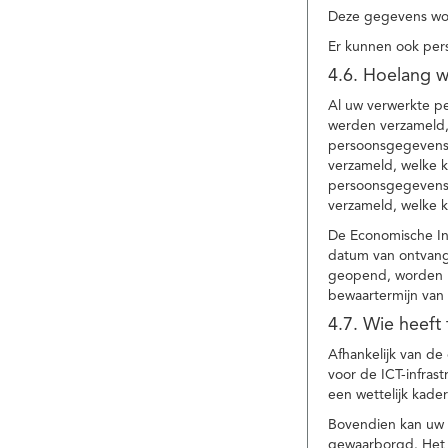
Deze gegevens wor
Er kunnen ook per
4.6. Hoelang 
Al uw verwerkte p
werden verzameld,
persoonsgegevens 
verzameld, welke 
persoonsgegevens 
verzameld, welke 
De Economische In
datum van ontvang
geopend, worden uw
bewaartermijn van 
4.7. Wie heeft
Afhankelijk van d
voor de ICT-infrast
een wettelijk kade
Bovendien kan uw a
gewaarborgd. Het i