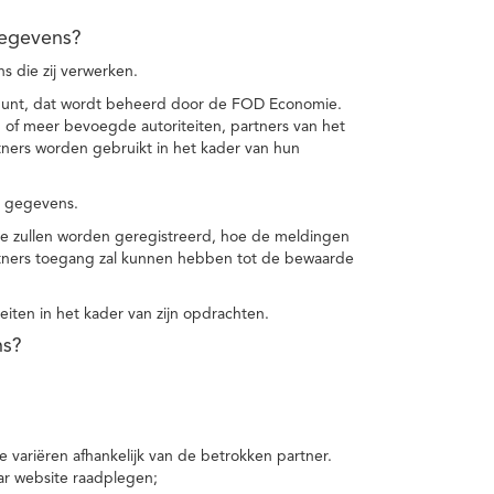
gegevens?
 die zij verwerken.
punt, dat wordt beheerd door de FOD Economie.
f meer bevoegde autoriteiten, partners van het
ers worden gebruikt in het kader van hun
e gegevens.
e zullen worden geregistreerd, hoe de meldingen
tners toegang zal kunnen hebben tot de bewaarde
teiten in het kader van zijn opdrachten.
ns?
 variëren afhankelijk van de betrokken partner.
ar website raadplegen;