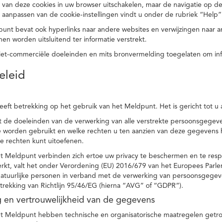
 van deze cookies in uw browser uitschakelen, maar de navigatie op de
t aanpassen van de cookie-instellingen vindt u onder de rubriek “Help”
punt bevat ook hyperlinks naar andere websites en verwijzingen naar
en worden uitsluitend ter informatie verstrekt.
niet-commerciële doeleinden en mits bronvermelding toegelaten om in
eleid
heeft betrekking op het gebruik van het Meldpunt. Het is gericht tot u
dt de doeleinden van de verwerking van alle verstrekte persoonsgege
worden gebruikt en welke rechten u ten aanzien van deze gegevens heb
e rechten kunt uitoefenen.
et Meldpunt verbinden zich ertoe uw privacy te beschermen en te res
rkt, valt het onder Verordening (EU) 2016/679 van het Europees Parl
tuurlijke personen in verband met de verwerking van persoonsgegeven
trekking van Richtlijn 95/46/EG (hierna “AVG” of “GDPR”).
ng en vertrouwelijkheid van de gegevens
t Meldpunt hebben technische en organisatorische maatregelen getrof