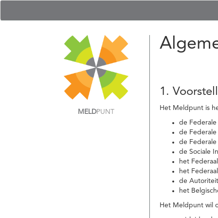
Algeme
1. Voorstel
Het Meldpunt is he
MELD
PUNT
de Federale
de Federale 
de Federale
de Sociale I
het Federaa
het Federaa
de Autoritei
het Belgisch
Het Meldpunt wil c