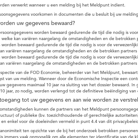
den verwerkt wanneer u een melding bij het Meldpunt indient.
soonsgegevens voorkomen in documenten die u besluit bij uw melding
worden uw gegevens bewaard?
ersoonsgegevens worden bewaard gedurende de tijd die nodig is voor 
 welke kan variëren naargelang de omstandigheden en de betrokken p
worden bewaard gedurende de tijd die nodig is voor de verwezenlijk
kan variëren naargelang de omstandigheden en de betrokken partners
worden bewaard gedurende de tijd die nodig is voor de verwezenlijk
kan variëren naargelang de omstandigheden en de betrokken partners
spectie van de FOD Economie, beheerder van het Meldpunt, bewaart
st van uw melding. Wanneer door de Economische Inspectie een contr
 gegevens maximaal 10 jaar na sluiting van het dossier bewaard. In 
10 jaar, zo nodig, worden verlengd tot de definitieve beëindiging van
 toegang tot uw gegevens en aan wie worden ze verstre
e omstandigheden kunnen de partners van het Meldpunt persoonsgege
ructuur) of publieke (bv. toezichthoudende of gerechtelijke autoriteite
r en enkel voor de doeleinden vermeld in punt 4.4 van dit privacybelei
nonimiteit ten opzichte van de bij het onderzoek betrokken personen
s immers vaak onmogelijk om alle elementen ter identificatie van de 