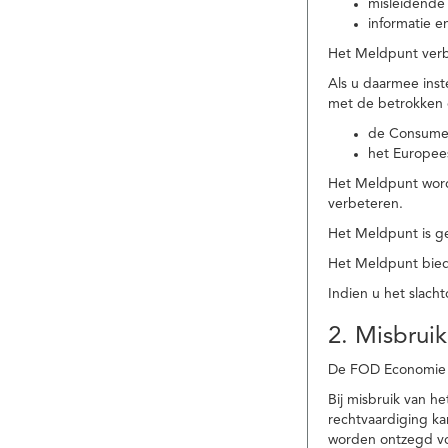
misleidende 
informatie e
Het Meldpunt verbe
Als u daarmee ins
met de betrokken
de Consume
het Europee
Het Meldpunt wordt
verbeteren.
Het Meldpunt is g
Het Meldpunt biedt
Indien u het slach
2. Misbruik
De FOD Economie b
Bij misbruik van 
rechtvaardiging k
worden ontzegd vo