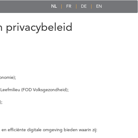
NL
FR
DE
EN
 privacybeleid
onomie);
 Leefmilieu (FOD Volksgezondheid);
);
 efficiënte digitale omgeving bieden waarin zij: