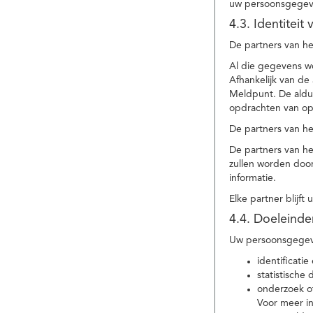
uw persoonsgegev
4.3. Identitei
De partners van he
Al die gegevens w
Afhankelijk van d
Meldpunt. De aldu
opdrachten van op
De partners van h
De partners van h
zullen worden doo
informatie.
Elke partner blijft
4.4. Doeleind
Uw persoonsgegeve
identificat
statistische
onderzoek of
Voor meer in