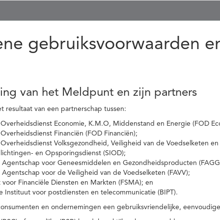
ne gebruiksvoorwaarden en
ling van het Meldpunt en zijn partners
t resultaat van een partnerschap tussen:
 Overheidsdienst Economie, K.M.O, Middenstand en Energie (FOD Ec
Overheidsdienst Financiën (FOD Financiën);
 Overheidsdienst Volksgezondheid, Veiligheid van de Voedselketen en
nlichtingen- en Opsporingsdienst (SIOD);
l Agentschap voor Geneesmiddelen en Gezondheidsproducten (FAGG
l Agentschap voor de Veiligheid van de Voedselketen (FAVV);
t voor Financiële Diensten en Markten (FSMA); en
e Instituut voor postdiensten en telecommunicatie (BIPT).
onsumenten en ondernemingen een gebruiksvriendelijke, eenvoudige en