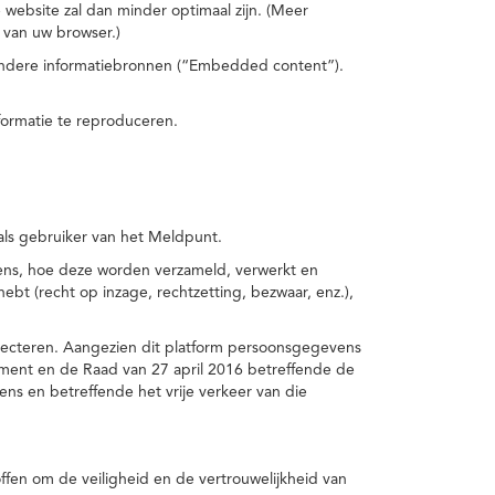
 website zal dan minder optimaal zijn. (Meer
 van uw browser.)
 andere informatiebronnen (“Embedded content”).
formatie te reproduceren.
 als gebruiker van het Meldpunt.
vens, hoe deze worden verzameld, verwerkt en
t (recht op inzage, rechtzetting, bezwaar, enz.),
pecteren. Aangezien dit platform persoonsgegevens
ement en de Raad van 27 april 2016 betreffende de
s en betreffende het vrije verkeer van die
fen om de veiligheid en de vertrouwelijkheid van