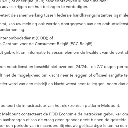
(B2C) of oneerlijke (B2B) handelspraktijken kunnen melden;
n advies krijgen om hun belangen te verdedigen.
tert de samenwerking tussen federale handhavingsinstanties bij misle
temt, kan uw melding ook worden doorgegeven aan een ombudsdienst o
 onderneming:
ntenombudsdienst (COD); of
s Centrum voor de Consument België (ECC België).
 gebruikt om informatie te verzamelen om de kwaliteit van de control
een nooddienst en beschikt niet over een 24/24u- en 7/7 dagen-perma
 niet de mogelijkheid om klacht neer te leggen of officieel aangifte te
toffer werd van een misdrijf en klacht wenst neer te leggen, neem dan
eheert de infrastructuur van het elektronisch platform Meldpunt.
het Meldpunt contacteert de FOD Economie de betrokken gebruiker om
an aanbrengen of aan de vraag geen gehoor geeft binnen de gestelde
or een periode van 6 maanden. Bij nieuwe gelijkaardige feiten na e