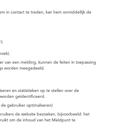
m in contact te treden, kan hem onmiddellijk de
);
boek).
er van een melding, kunnen de feiten in toepassing
ings worden meegedeeld.
eren en statistieken op te stellen over de
worden geïdentificeerd.
 de gebruiker optimaliseren)
ruikers de website bezoeken, bijvoorbeeld: het
bruikt om de inhoud van het Meldpunt te