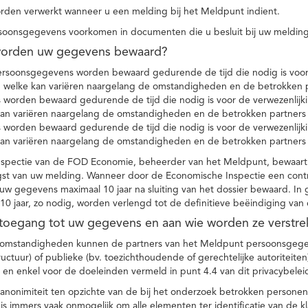
den verwerkt wanneer u een melding bij het Meldpunt indient.
soonsgegevens voorkomen in documenten die u besluit bij uw melding
worden uw gegevens bewaard?
ersoonsgegevens worden bewaard gedurende de tijd die nodig is voor 
 welke kan variëren naargelang de omstandigheden en de betrokken p
worden bewaard gedurende de tijd die nodig is voor de verwezenlijk
kan variëren naargelang de omstandigheden en de betrokken partners
worden bewaard gedurende de tijd die nodig is voor de verwezenlijk
kan variëren naargelang de omstandigheden en de betrokken partners
spectie van de FOD Economie, beheerder van het Meldpunt, bewaart
st van uw melding. Wanneer door de Economische Inspectie een contr
 gegevens maximaal 10 jaar na sluiting van het dossier bewaard. In 
10 jaar, zo nodig, worden verlengd tot de definitieve beëindiging van
 toegang tot uw gegevens en aan wie worden ze verstre
e omstandigheden kunnen de partners van het Meldpunt persoonsgege
ructuur) of publieke (bv. toezichthoudende of gerechtelijke autoriteite
r en enkel voor de doeleinden vermeld in punt 4.4 van dit privacybelei
nonimiteit ten opzichte van de bij het onderzoek betrokken personen
s immers vaak onmogelijk om alle elementen ter identificatie van de 