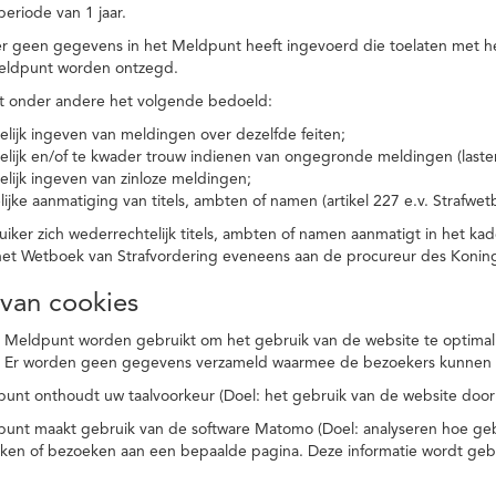
eriode van 1 jaar.
r geen gegevens in het Meldpunt heeft ingevoerd die toelaten met he
eldpunt worden ontzegd.
t onder andere het volgende bedoeld:
elijk ingeven van meldingen over dezelfde feiten;
elijk en/of te kwader trouw indienen van ongegronde meldingen (laster
elijk ingeven van zinloze meldingen;
ijke aanmatiging van titels, ambten of namen (artikel 227 e.v. Strafwet
ker zich wederrechtelijk titels, ambten of namen aanmatigt in het kad
n het Wetboek van Strafvordering eveneens aan de procureur des Kon
 van cookies
 Meldpunt worden gebruikt om het gebruik van de website te optimalis
. Er worden geen gegevens verzameld waarmee de bezoekers kunnen 
unt onthoudt uw taalvoorkeur (Doel: het gebruik van de website door
punt maakt gebruik van de software Matomo (Doel: analyseren hoe geb
oeken of bezoeken aan een bepaalde pagina. Deze informatie wordt ge