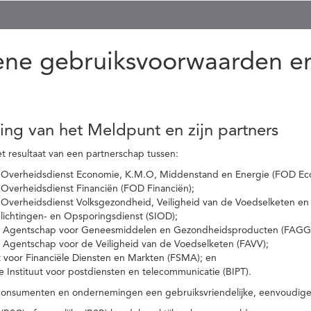
ne gebruiksvoorwaarden en
ling van het Meldpunt en zijn partners
t resultaat van een partnerschap tussen:
 Overheidsdienst Economie, K.M.O, Middenstand en Energie (FOD Ec
Overheidsdienst Financiën (FOD Financiën);
 Overheidsdienst Volksgezondheid, Veiligheid van de Voedselketen en
nlichtingen- en Opsporingsdienst (SIOD);
l Agentschap voor Geneesmiddelen en Gezondheidsproducten (FAGG
l Agentschap voor de Veiligheid van de Voedselketen (FAVV);
t voor Financiële Diensten en Markten (FSMA); en
e Instituut voor postdiensten en telecommunicatie (BIPT).
onsumenten en ondernemingen een gebruiksvriendelijke, eenvoudige en