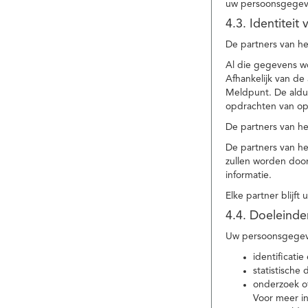
uw persoonsgegev
4.3. Identitei
De partners van he
Al die gegevens w
Afhankelijk van d
Meldpunt. De aldu
opdrachten van op
De partners van h
De partners van h
zullen worden doo
informatie.
Elke partner blijft
4.4. Doeleind
Uw persoonsgegeve
identificat
statistische
onderzoek of
Voor meer in