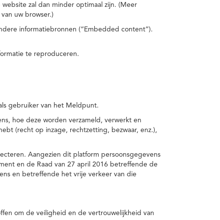
 website zal dan minder optimaal zijn. (Meer
 van uw browser.)
 andere informatiebronnen (“Embedded content”).
formatie te reproduceren.
 als gebruiker van het Meldpunt.
vens, hoe deze worden verzameld, verwerkt en
t (recht op inzage, rechtzetting, bezwaar, enz.),
pecteren. Aangezien dit platform persoonsgegevens
ement en de Raad van 27 april 2016 betreffende de
s en betreffende het vrije verkeer van die
fen om de veiligheid en de vertrouwelijkheid van