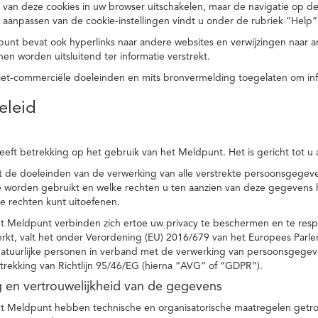
 van deze cookies in uw browser uitschakelen, maar de navigatie op de
t aanpassen van de cookie-instellingen vindt u onder de rubriek “Help”
punt bevat ook hyperlinks naar andere websites en verwijzingen naar
en worden uitsluitend ter informatie verstrekt.
niet-commerciële doeleinden en mits bronvermelding toegelaten om in
eleid
heeft betrekking op het gebruik van het Meldpunt. Het is gericht tot u
dt de doeleinden van de verwerking van alle verstrekte persoonsgege
worden gebruikt en welke rechten u ten aanzien van deze gegevens heb
e rechten kunt uitoefenen.
et Meldpunt verbinden zich ertoe uw privacy te beschermen en te res
rkt, valt het onder Verordening (EU) 2016/679 van het Europees Parl
tuurlijke personen in verband met de verwerking van persoonsgegeven
trekking van Richtlijn 95/46/EG (hierna “AVG” of “GDPR”).
ng en vertrouwelijkheid van de gegevens
t Meldpunt hebben technische en organisatorische maatregelen getrof