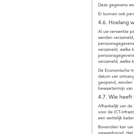
Deze gegevens wor
Er kunnen ook per
4.6. Hoelang 
Al uw verwerkte p
werden verzameld,
persoonsgegevens 
verzameld, welke 
persoonsgegevens 
verzameld, welke 
De Economische In
datum van ontvang
geopend, worden uw
bewaartermijn van 
4.7. Wie heeft
Afhankelijk van d
voor de ICT-infrast
een wettelijk kade
Bovendien kan uw a
gewaarborgd. Het i