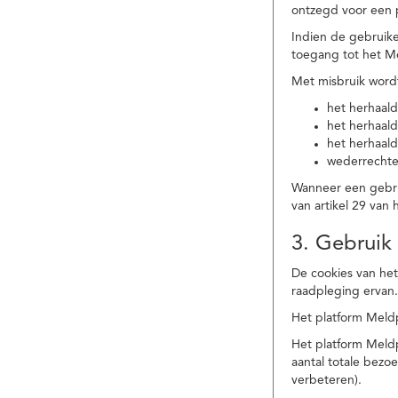
ontzegd voor een p
Indien de gebruike
toegang tot het M
Met misbruik word
het herhaald
het herhaald
het herhaald
wederrechtel
Wanneer een gebrui
van artikel 29 va
3. Gebruik
De cookies van het
raadpleging ervan
Het platform Meldp
Het platform Meld
aantal totale bez
verbeteren).