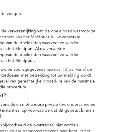
 te voegen.
de verwezenlijking van de doeleinden waarvoor ze
artners van het Meldpunt.Al uw verwerkte
ing van de doeleinden waarvoor ze werden
 van het Meldpunt.Al uw verwerkte
ing van de doeleinden waarvoor ze werden
 van het Meldpunt.
 uw persoonsgegevens maximaal 10 jaar vanaf de
oledossier met betrekking tot uw melding wordt
geval van gerechtelijke procedure kan de maximale
 die procedure.
kt?
vens delen met andere private (bv. onderaannemer
n) instanties, op voorwaarde dat dit gebeurt binnen
d.
 (bijvoorbeeld de overtreder) niet worden
klager en alle persoonsgegevens over hem uit het