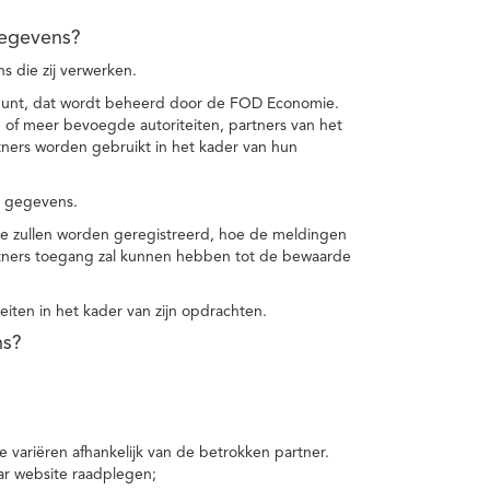
gegevens?
 die zij verwerken.
punt, dat wordt beheerd door de FOD Economie.
f meer bevoegde autoriteiten, partners van het
ers worden gebruikt in het kader van hun
e gegevens.
e zullen worden geregistreerd, hoe de meldingen
tners toegang zal kunnen hebben tot de bewaarde
teiten in het kader van zijn opdrachten.
ns?
 variëren afhankelijk van de betrokken partner.
ar website raadplegen;