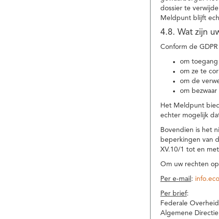
dossier te verwijd
Meldpunt blijft ec
4.8. Wat zijn 
Conform de GDPR 
om toegang 
om ze te corr
om de verwe
om bezwaar 
Het Meldpunt biedt
echter mogelijk da
Bovendien is het n
beperkingen van d
XV.10/1 tot en me
Om uw rechten op 
Per e-mail
:
info.ec
Per brief
:
Federale Overheid
Algemene Directie