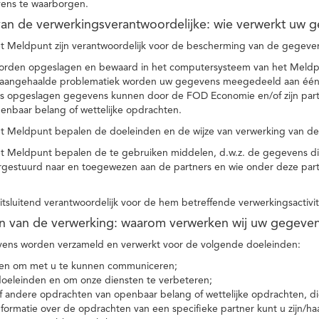
ens te waarborgen.
t van de verwerkingsverantwoordelijke: wie verwerkt uw 
t Meldpunt zijn verantwoordelijk voor de bescherming van de gegevens
orden opgeslagen en bewaard in het computersysteem van het Meld
e aangehaalde problematiek worden uw gegevens meegedeeld aan één o
s opgeslagen gegevens kunnen door de FOD Economie en/of zijn partn
enbaar belang of wettelijke opdrachten.
et Meldpunt bepalen de doeleinden en de wijze van verwerking van d
et Meldpunt bepalen de te gebruiken middelen, d.w.z. de gegevens di
rgestuurd naar en toegewezen aan de partners en wie onder deze par
 uitsluitend verantwoordelijk voor de hem betreffende verwerkingsactivi
en van de verwerking: waarom verwerken wij uw gegeve
ns worden verzameld en verwerkt voor de volgende doeleinden:
ie en om met u te kunnen communiceren;
 doeleinden en om onze diensten te verbeteren;
 andere opdrachten van openbaar belang of wettelijke opdrachten, die
formatie over de opdrachten van een specifieke partner kunt u zijn/ha