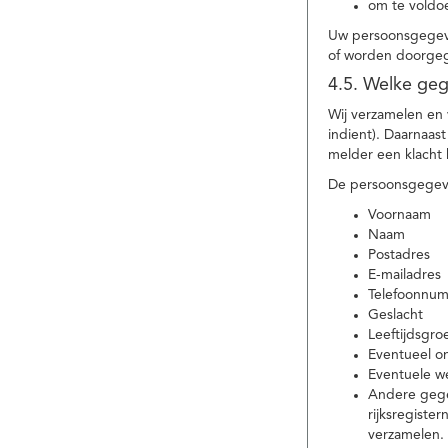
om te voldoe
Uw persoonsgegeve
of worden doorgeg
4.5. Welke ge
Wij verzamelen en
indient). Daarnaas
melder een klacht 
De persoonsgegeve
Voornaam
Naam
Postadres
E-mailadres
Telefoonnu
Geslacht
Leeftijdsgro
Eventueel 
Eventuele w
Andere gege
rijksregiste
verzamelen.