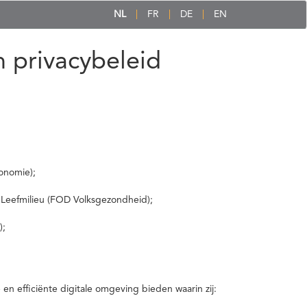
NL
FR
DE
EN
 privacybeleid
onomie);
 Leefmilieu (FOD Volksgezondheid);
);
 efficiënte digitale omgeving bieden waarin zij: