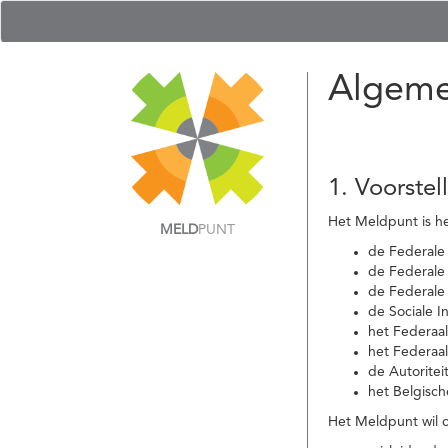
Algeme
1. Voorstel
Het Meldpunt is he
MELD
PUNT
de Federale
de Federale 
de Federale
de Sociale I
het Federaa
het Federaa
de Autoritei
het Belgisch
Het Meldpunt wil c