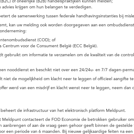
(B2C) of oneerlijke (B2B) handelspraktijken kunnen melden;
n advies krijgen om hun belangen te verdedigen.
tert de samenwerking tussen federale handhavingsinstanties bij misle
temt, kan uw melding ook worden doorgegeven aan een ombudsdienst o
 onderneming:
ntenombudsdienst (COD); of
s Centrum voor de Consument België (ECC België).
 gebruikt om informatie te verzamelen om de kwaliteit van de control
een nooddienst en beschikt niet over een 24/24u- en 7/7 dagen-perma
 niet de mogelijkheid om klacht neer te leggen of officieel aangifte te
toffer werd van een misdrijf en klacht wenst neer te leggen, neem dan
eheert de infrastructuur van het elektronisch platform Meldpunt.
het Meldpunt contacteert de FOD Economie de betrokken gebruiker om
an aanbrengen of aan de vraag geen gehoor geeft binnen de gestelde
or een periode van 6 maanden. Bij nieuwe gelijkaardige feiten na e