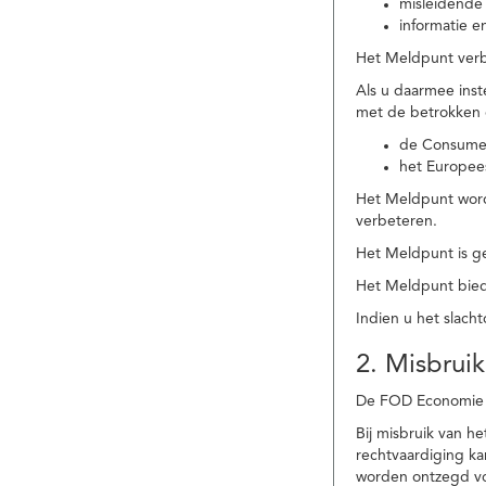
misleidende 
informatie e
Het Meldpunt verbe
Als u daarmee ins
met de betrokken
de Consume
het Europee
Het Meldpunt wordt
verbeteren.
Het Meldpunt is g
Het Meldpunt biedt
Indien u het slach
2. Misbruik
De FOD Economie b
Bij misbruik van 
rechtvaardiging k
worden ontzegd vo