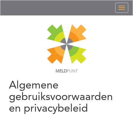
Toggl
naviga
MELD
PUNT
Algemene
gebruiksvoorwaarden
en privacybeleid