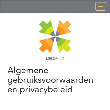
Toggl
naviga
MELD
PUNT
Algemene
gebruiksvoorwaarden
en privacybeleid