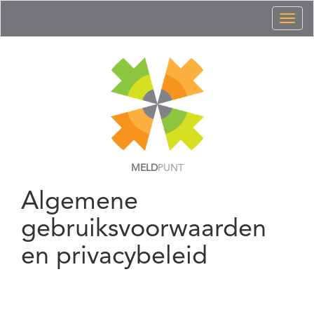
Toggl
naviga
MELD
PUNT
Algemene
gebruiksvoorwaarden
en privacybeleid