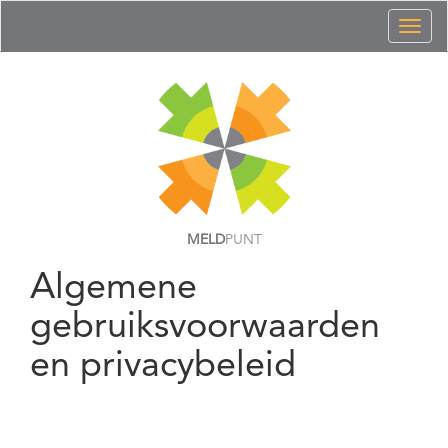
Toggl
naviga
MELD
PUNT
Algemene
gebruiksvoorwaarden
en privacybeleid