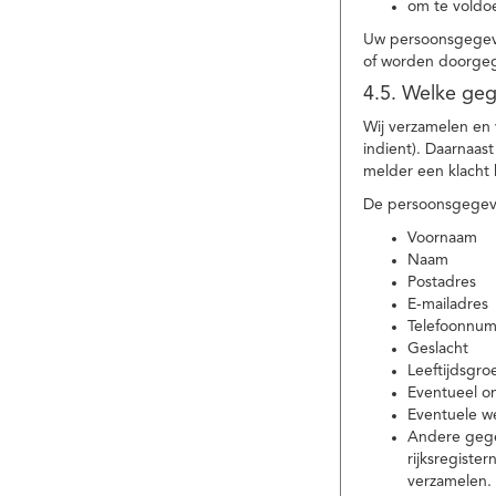
om te voldoe
Uw persoonsgegeve
of worden doorgeg
4.5. Welke ge
Wij verzamelen en
indient). Daarnaas
melder een klacht 
De persoonsgegeve
Voornaam
Naam
Postadres
E-mailadres
Telefoonnu
Geslacht
Leeftijdsgro
Eventueel 
Eventuele w
Andere gege
rijksregiste
verzamelen.