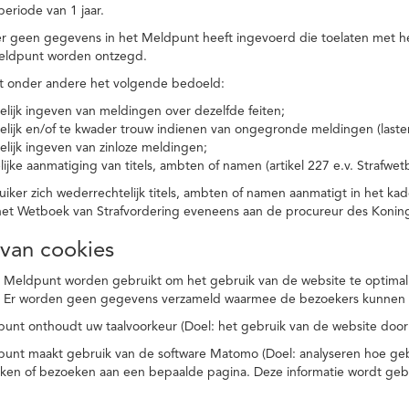
eriode van 1 jaar.
r geen gegevens in het Meldpunt heeft ingevoerd die toelaten met he
eldpunt worden ontzegd.
t onder andere het volgende bedoeld:
elijk ingeven van meldingen over dezelfde feiten;
elijk en/of te kwader trouw indienen van ongegronde meldingen (laster
elijk ingeven van zinloze meldingen;
ijke aanmatiging van titels, ambten of namen (artikel 227 e.v. Strafwet
ker zich wederrechtelijk titels, ambten of namen aanmatigt in het kad
n het Wetboek van Strafvordering eveneens aan de procureur des Kon
 van cookies
 Meldpunt worden gebruikt om het gebruik van de website te optimalis
. Er worden geen gegevens verzameld waarmee de bezoekers kunnen 
unt onthoudt uw taalvoorkeur (Doel: het gebruik van de website door
punt maakt gebruik van de software Matomo (Doel: analyseren hoe geb
oeken of bezoeken aan een bepaalde pagina. Deze informatie wordt ge