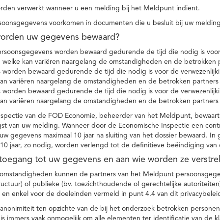
den verwerkt wanneer u een melding bij het Meldpunt indient.
soonsgegevens voorkomen in documenten die u besluit bij uw melding
worden uw gegevens bewaard?
ersoonsgegevens worden bewaard gedurende de tijd die nodig is voor 
 welke kan variëren naargelang de omstandigheden en de betrokken p
worden bewaard gedurende de tijd die nodig is voor de verwezenlijk
kan variëren naargelang de omstandigheden en de betrokken partners
worden bewaard gedurende de tijd die nodig is voor de verwezenlijk
kan variëren naargelang de omstandigheden en de betrokken partners
spectie van de FOD Economie, beheerder van het Meldpunt, bewaart
st van uw melding. Wanneer door de Economische Inspectie een contr
 gegevens maximaal 10 jaar na sluiting van het dossier bewaard. In 
10 jaar, zo nodig, worden verlengd tot de definitieve beëindiging van
 toegang tot uw gegevens en aan wie worden ze verstre
e omstandigheden kunnen de partners van het Meldpunt persoonsgege
ructuur) of publieke (bv. toezichthoudende of gerechtelijke autoriteite
r en enkel voor de doeleinden vermeld in punt 4.4 van dit privacybelei
nonimiteit ten opzichte van de bij het onderzoek betrokken personen
s immers vaak onmogelijk om alle elementen ter identificatie van de 