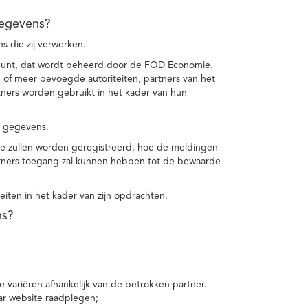
gegevens?
 die zij verwerken.
punt, dat wordt beheerd door de FOD Economie.
f meer bevoegde autoriteiten, partners van het
ers worden gebruikt in het kader van hun
e gegevens.
e zullen worden geregistreerd, hoe de meldingen
tners toegang zal kunnen hebben tot de bewaarde
teiten in het kader van zijn opdrachten.
ns?
 variëren afhankelijk van de betrokken partner.
ar website raadplegen;