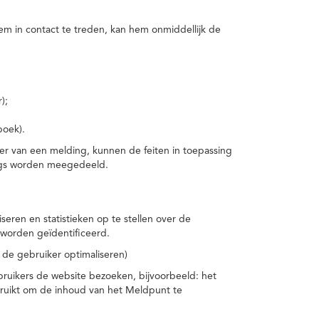
m in contact te treden, kan hem onmiddellijk de
);
boek).
er van een melding, kunnen de feiten in toepassing
ings worden meegedeeld.
eren en statistieken op te stellen over de
worden geïdentificeerd.
 de gebruiker optimaliseren)
ruikers de website bezoeken, bijvoorbeeld: het
bruikt om de inhoud van het Meldpunt te