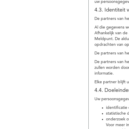
uw persoonsgegev
4.3. Identitei
De partners van he
Al die gegevens w
Afhankelijk van d
Meldpunt. De aldu
opdrachten van op
De partners van h
De partners van h
zullen worden doo
informatie.
Elke partner blijft
4.4. Doeleind
Uw persoonsgegeve
identificat
statistische
onderzoek of
Voor meer in