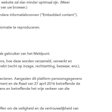
 website zal dan minder optimaal zijn. (Meer
 van uw browser.)
 andere informatiebronnen (“Embedded content”).
formatie te reproduceren.
 als gebruiker van het Meldpunt.
vens, hoe deze worden verzameld, verwerkt en
t (recht op inzage, rechtzetting, bezwaar, enz.),
pecteren. Aangezien dit platform persoonsgegevens
ement en de Raad van 27 april 2016 betreffende de
s en betreffende het vrije verkeer van die
fen om de veiligheid en de vertrouwelijkheid van