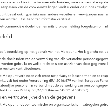
 van deze cookies in uw browser uitschakelen, maar de navigatie op de
t aanpassen van de cookie-instellingen vindt u onder de rubriek “Help”
punt bevat ook hyperlinks naar andere websites en verwijzingen naar
en worden uitsluitend ter informatie verstrekt.
niet-commerciële doeleinden en mits bronvermelding toegelaten om in
eleid
heeft betrekking op het gebruik van het Meldpunt. Het is gericht tot u
dt de doeleinden van de verwerking van alle verstrekte persoonsgege
worden gebruikt en welke rechten u ten aanzien van deze gegevens heb
e rechten kunt uitoefenen.
et Meldpunt verbinden zich ertoe uw privacy te beschermen en te res
rkt, valt het onder Verordening (EU) 2016/679 van het Europees Parl
tuurlijke personen in verband met de verwerking van persoonsgegeven
trekking van Richtlijn 95/46/EG (hierna “AVG” of “GDPR”).
ng en vertrouwelijkheid van de gegevens
t Meldpunt hebben technische en organisatorische maatregelen getrof