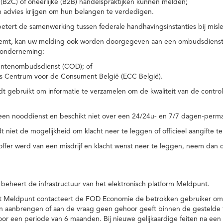
(B2C) of oneerlijke (B2B) handelspraktijken kunnen melden;
n advies krijgen om hun belangen te verdedigen.
tert de samenwerking tussen federale handhavingsinstanties bij misle
temt, kan uw melding ook worden doorgegeven aan een ombudsdienst o
 onderneming:
ntenombudsdienst (COD); of
s Centrum voor de Consument België (ECC België).
 gebruikt om informatie te verzamelen om de kwaliteit van de control
een nooddienst en beschikt niet over een 24/24u- en 7/7 dagen-perma
 niet de mogelijkheid om klacht neer te leggen of officieel aangifte te
toffer werd van een misdrijf en klacht wenst neer te leggen, neem dan
eheert de infrastructuur van het elektronisch platform Meldpunt.
het Meldpunt contacteert de FOD Economie de betrokken gebruiker om
an aanbrengen of aan de vraag geen gehoor geeft binnen de gestelde
or een periode van 6 maanden. Bij nieuwe gelijkaardige feiten na e