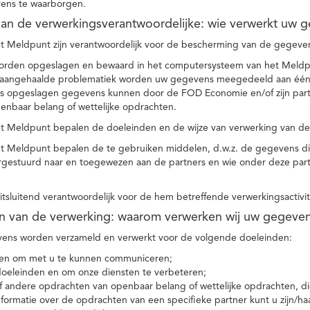
ens te waarborgen.
t van de verwerkingsverantwoordelijke: wie verwerkt uw 
t Meldpunt zijn verantwoordelijk voor de bescherming van de gegevens
orden opgeslagen en bewaard in het computersysteem van het Meld
e aangehaalde problematiek worden uw gegevens meegedeeld aan één o
s opgeslagen gegevens kunnen door de FOD Economie en/of zijn partn
enbaar belang of wettelijke opdrachten.
et Meldpunt bepalen de doeleinden en de wijze van verwerking van d
et Meldpunt bepalen de te gebruiken middelen, d.w.z. de gegevens di
rgestuurd naar en toegewezen aan de partners en wie onder deze par
 uitsluitend verantwoordelijk voor de hem betreffende verwerkingsactivi
en van de verwerking: waarom verwerken wij uw gegeve
ns worden verzameld en verwerkt voor de volgende doeleinden:
ie en om met u te kunnen communiceren;
 doeleinden en om onze diensten te verbeteren;
 andere opdrachten van openbaar belang of wettelijke opdrachten, die
formatie over de opdrachten van een specifieke partner kunt u zijn/ha