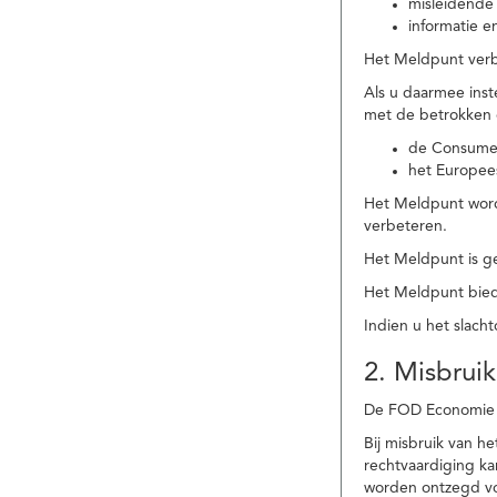
misleidende 
informatie e
Het Meldpunt verbe
Als u daarmee ins
met de betrokken
de Consume
het Europee
Het Meldpunt wordt
verbeteren.
Het Meldpunt is g
Het Meldpunt biedt
Indien u het slach
2. Misbruik
De FOD Economie b
Bij misbruik van 
rechtvaardiging k
worden ontzegd vo