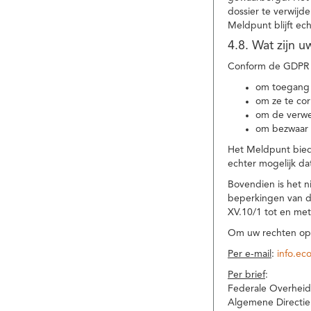
dossier te verwijd
Meldpunt blijft ec
4.8. Wat zijn 
Conform de GDPR 
om toegang 
om ze te corr
om de verwe
om bezwaar 
Het Meldpunt biedt
echter mogelijk da
Bovendien is het n
beperkingen van d
XV.10/1 tot en me
Om uw rechten op 
Per e-mail
:
info.ec
Per brief
:
Federale Overheid
Algemene Directie