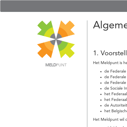
Algeme
1. Voorstel
Het Meldpunt is he
MELD
PUNT
de Federale
de Federale 
de Federale
de Sociale I
het Federaa
het Federaa
de Autoritei
het Belgisch
Het Meldpunt wil c