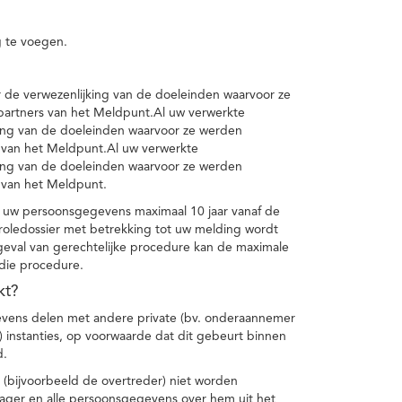
 te voegen.
de verwezenlijking van de doeleinden waarvoor ze
artners van het Meldpunt.Al uw verwerkte
ing van de doeleinden waarvoor ze werden
 van het Meldpunt.Al uw verwerkte
ing van de doeleinden waarvoor ze werden
 van het Meldpunt.
 uw persoonsgegevens maximaal 10 jaar vanaf de
oledossier met betrekking tot uw melding wordt
geval van gerechtelijke procedure kan de maximale
 die procedure.
kt?
vens delen met andere private (bv. onderaannemer
n) instanties, op voorwaarde dat dit gebeurt binnen
d.
 (bijvoorbeeld de overtreder) niet worden
klager en alle persoonsgegevens over hem uit het