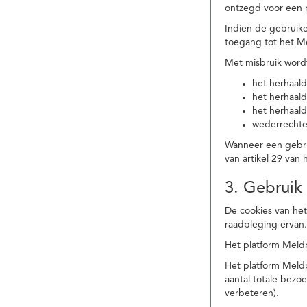
ontzegd voor een p
Indien de gebruike
toegang tot het M
Met misbruik word
het herhaald
het herhaald
het herhaald
wederrechtel
Wanneer een gebrui
van artikel 29 va
3. Gebruik
De cookies van het
raadpleging ervan
Het platform Meldp
Het platform Meld
aantal totale bez
verbeteren).