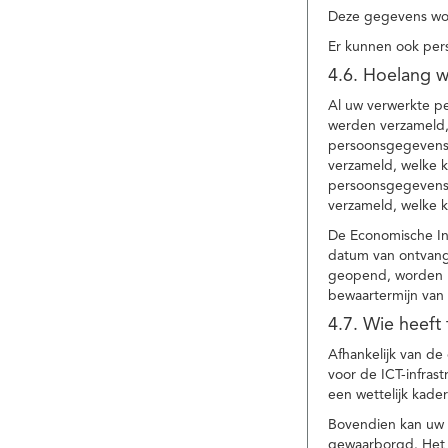
Deze gegevens wor
Er kunnen ook per
4.6. Hoelang 
Al uw verwerkte p
werden verzameld,
persoonsgegevens 
verzameld, welke 
persoonsgegevens 
verzameld, welke 
De Economische In
datum van ontvang
geopend, worden uw
bewaartermijn van 
4.7. Wie heeft
Afhankelijk van d
voor de ICT-infrast
een wettelijk kade
Bovendien kan uw a
gewaarborgd. Het i