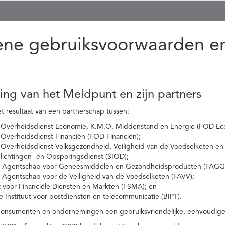
ne gebruiksvoorwaarden en
ling van het Meldpunt en zijn partners
t resultaat van een partnerschap tussen:
 Overheidsdienst Economie, K.M.O, Middenstand en Energie (FOD Ec
Overheidsdienst Financiën (FOD Financiën);
 Overheidsdienst Volksgezondheid, Veiligheid van de Voedselketen en
nlichtingen- en Opsporingsdienst (SIOD);
l Agentschap voor Geneesmiddelen en Gezondheidsproducten (FAGG
l Agentschap voor de Veiligheid van de Voedselketen (FAVV);
t voor Financiële Diensten en Markten (FSMA); en
e Instituut voor postdiensten en telecommunicatie (BIPT).
onsumenten en ondernemingen een gebruiksvriendelijke, eenvoudige en