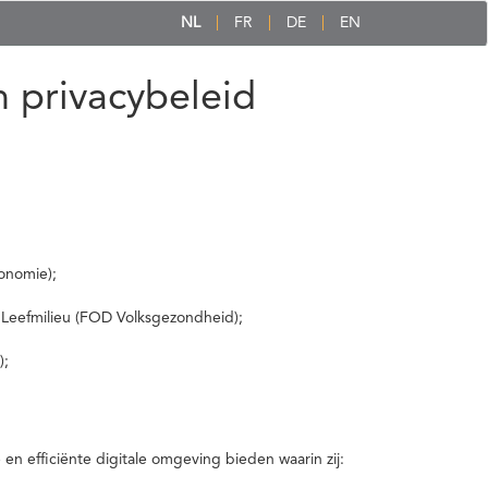
NL
FR
DE
EN
 privacybeleid
onomie);
 Leefmilieu (FOD Volksgezondheid);
);
 efficiënte digitale omgeving bieden waarin zij: