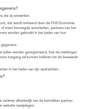
gegevens?
 die zij verwerken.
punt, dat wordt beheerd door de FOD Economie.
f meer bevoegde autoriteiten, partners van het
ers worden gebruikt in het kader van hun
e gegevens.
e zullen worden geregistreerd, hoe de meldingen
tners toegang zal kunnen hebben tot de bewaarde
teiten in het kader van zijn opdrachten.
ns?
 variëren afhankelijk van de betrokken partner.
ar website raadplegen;