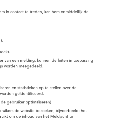
m in contact te treden, kan hem onmiddellijk de
);
boek).
er van een melding, kunnen de feiten in toepassing
ings worden meegedeeld.
eren en statistieken op te stellen over de
worden geïdentificeerd.
 de gebruiker optimaliseren)
ruikers de website bezoeken, bijvoorbeeld: het
bruikt om de inhoud van het Meldpunt te