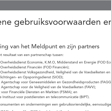
ne gebruiksvoorwaarden en
ling van het Meldpunt en zijn partners
t resultaat van een partnerschap tussen:
 Overheidsdienst Economie, K.M.O, Middenstand en Energie (FOD Ec
Overheidsdienst Financiën (FOD Financiën);
 Overheidsdienst Volksgezondheid, Veiligheid van de Voedselketen en
nlichtingen- en Opsporingsdienst (SIOD);
l Agentschap voor Geneesmiddelen en Gezondheidsproducten (FAGG
l Agentschap voor de Veiligheid van de Voedselketen (FAVV);
t voor Financiële Diensten en Markten (FSMA); en
e Instituut voor postdiensten en telecommunicatie (BIPT).
onsumenten en ondernemingen een gebruiksvriendelijke, eenvoudige en