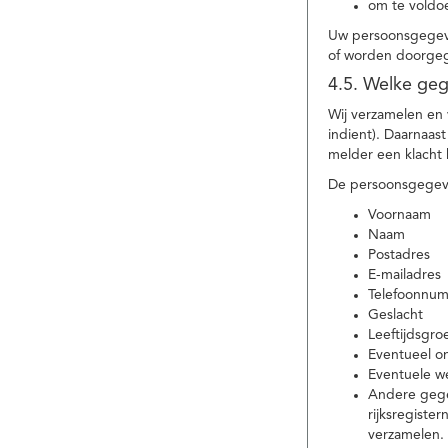
om te voldoe
Uw persoonsgegeve
of worden doorgeg
4.5. Welke ge
Wij verzamelen en
indient). Daarnaas
melder een klacht 
De persoonsgegeve
Voornaam
Naam
Postadres
E-mailadres
Telefoonnu
Geslacht
Leeftijdsgro
Eventueel 
Eventuele w
Andere gege
rijksregiste
verzamelen.