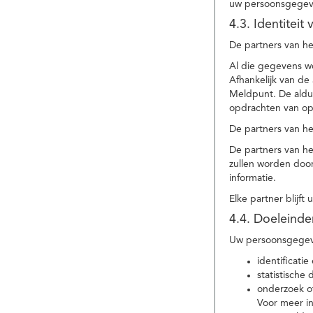
uw persoonsgegev
4.3. Identitei
De partners van he
Al die gegevens w
Afhankelijk van d
Meldpunt. De aldu
opdrachten van op
De partners van h
De partners van h
zullen worden doo
informatie.
Elke partner blijft
4.4. Doeleind
Uw persoonsgegeve
identificat
statistische
onderzoek of
Voor meer in