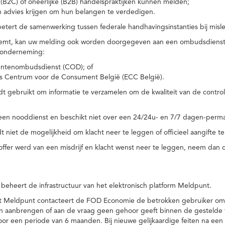
(B2C) of oneerlijke (B2B) handelspraktijken kunnen melden;
n advies krijgen om hun belangen te verdedigen.
tert de samenwerking tussen federale handhavingsinstanties bij misle
temt, kan uw melding ook worden doorgegeven aan een ombudsdienst o
 onderneming:
ntenombudsdienst (COD); of
s Centrum voor de Consument België (ECC België).
 gebruikt om informatie te verzamelen om de kwaliteit van de control
een nooddienst en beschikt niet over een 24/24u- en 7/7 dagen-perma
 niet de mogelijkheid om klacht neer te leggen of officieel aangifte te
toffer werd van een misdrijf en klacht wenst neer te leggen, neem dan
eheert de infrastructuur van het elektronisch platform Meldpunt.
het Meldpunt contacteert de FOD Economie de betrokken gebruiker om
an aanbrengen of aan de vraag geen gehoor geeft binnen de gestelde
or een periode van 6 maanden. Bij nieuwe gelijkaardige feiten na e