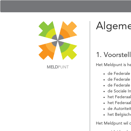
Algeme
1. Voorstel
Het Meldpunt is he
MELD
PUNT
de Federale
de Federale 
de Federale
de Sociale I
het Federaa
het Federaa
de Autoritei
het Belgisch
Het Meldpunt wil c