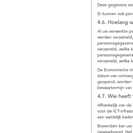
Deze gegevens wor
Er kunnen ook per
4.6. Hoelang 
Al uw verwerkte p
werden verzameld,
persoonsgegevens 
verzameld, welke 
persoonsgegevens 
verzameld, welke 
De Economische In
datum van ontvang
geopend, worden uw
bewaartermijn van 
4.7. Wie heeft
Afhankelijk van d
voor de ICT-infrast
een wettelijk kade
Bovendien kan uw a
gewaarborgd. Het i