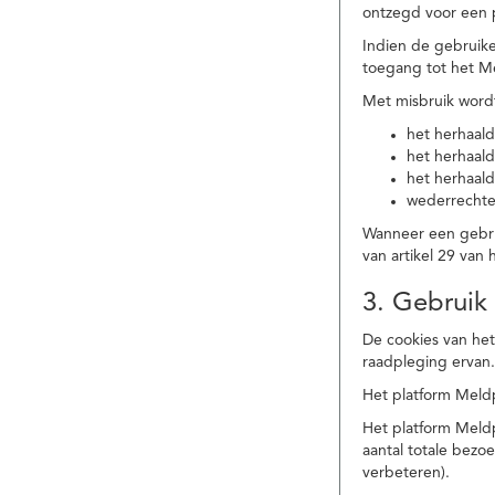
ontzegd voor een p
Indien de gebruike
toegang tot het M
Met misbruik word
het herhaald
het herhaald
het herhaald
wederrechtel
Wanneer een gebrui
van artikel 29 va
3. Gebruik
De cookies van het
raadpleging ervan
Het platform Meldp
Het platform Meld
aantal totale bez
verbeteren).