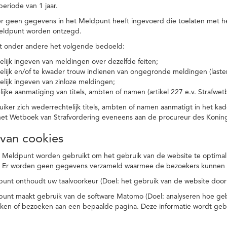
eriode van 1 jaar.
r geen gegevens in het Meldpunt heeft ingevoerd die toelaten met he
eldpunt worden ontzegd.
t onder andere het volgende bedoeld:
elijk ingeven van meldingen over dezelfde feiten;
elijk en/of te kwader trouw indienen van ongegronde meldingen (laster
elijk ingeven van zinloze meldingen;
ijke aanmatiging van titels, ambten of namen (artikel 227 e.v. Strafwet
ker zich wederrechtelijk titels, ambten of namen aanmatigt in het kad
n het Wetboek van Strafvordering eveneens aan de procureur des Kon
 van cookies
 Meldpunt worden gebruikt om het gebruik van de website te optimalis
. Er worden geen gegevens verzameld waarmee de bezoekers kunnen 
unt onthoudt uw taalvoorkeur (Doel: het gebruik van de website door
punt maakt gebruik van de software Matomo (Doel: analyseren hoe geb
oeken of bezoeken aan een bepaalde pagina. Deze informatie wordt ge