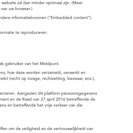
 website zal dan minder optimaal zijn. (Meer
 van uw browser.)
 andere informatiebronnen (“Embedded content”).
formatie te reproduceren.
 als gebruiker van het Meldpunt.
vens, hoe deze worden verzameld, verwerkt en
t (recht op inzage, rechtzetting, bezwaar, enz.),
pecteren. Aangezien dit platform persoonsgegevens
ement en de Raad van 27 april 2016 betreffende de
s en betreffende het vrije verkeer van die
fen om de veiligheid en de vertrouwelijkheid van