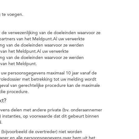
 te voegen.
de verwezenlijking van de doeleinden waarvoor ze
artners van het Meldpunt.Al uw verwerkte
ing van de doeleinden waarvoor ze werden
 van het Meldpunt.Al uw verwerkte
ing van de doeleinden waarvoor ze werden
 van het Meldpunt.
 uw persoonsgegevens maximaal 10 jaar vanaf de
oledossier met betrekking tot uw melding wordt
geval van gerechtelijke procedure kan de maximale
 die procedure.
kt?
vens delen met andere private (bv. onderaannemer
n) instanties, op voorwaarde dat dit gebeurt binnen
d.
 (bijvoorbeeld de overtreder) niet worden
klager en alle persoonsgegevens over hem uit het