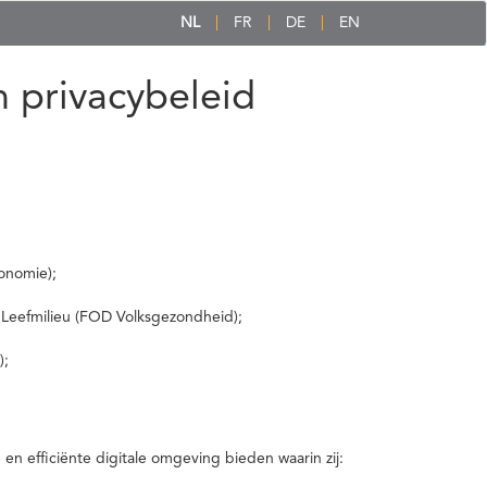
NL
FR
DE
EN
 privacybeleid
onomie);
 Leefmilieu (FOD Volksgezondheid);
);
 efficiënte digitale omgeving bieden waarin zij: