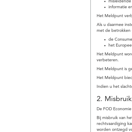
misleidende 
informatie e
Het Meldpunt verbe
Als u daarmee ins
met de betrokken
de Consume
het Europee
Het Meldpunt wordt
verbeteren.
Het Meldpunt is g
Het Meldpunt biedt
Indien u het slach
2. Misbruik
De FOD Economie b
Bij misbruik van 
rechtvaardiging k
worden ontzegd vo