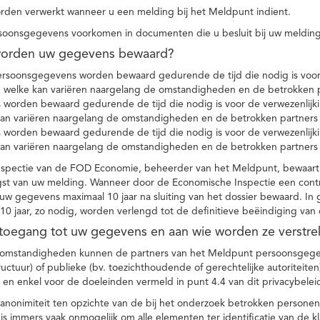
den verwerkt wanneer u een melding bij het Meldpunt indient.
soonsgegevens voorkomen in documenten die u besluit bij uw melding
worden uw gegevens bewaard?
ersoonsgegevens worden bewaard gedurende de tijd die nodig is voor 
 welke kan variëren naargelang de omstandigheden en de betrokken p
worden bewaard gedurende de tijd die nodig is voor de verwezenlijk
kan variëren naargelang de omstandigheden en de betrokken partners
worden bewaard gedurende de tijd die nodig is voor de verwezenlijk
kan variëren naargelang de omstandigheden en de betrokken partners
spectie van de FOD Economie, beheerder van het Meldpunt, bewaart
st van uw melding. Wanneer door de Economische Inspectie een contr
 gegevens maximaal 10 jaar na sluiting van het dossier bewaard. In 
10 jaar, zo nodig, worden verlengd tot de definitieve beëindiging van
 toegang tot uw gegevens en aan wie worden ze verstre
e omstandigheden kunnen de partners van het Meldpunt persoonsgege
ructuur) of publieke (bv. toezichthoudende of gerechtelijke autoriteite
r en enkel voor de doeleinden vermeld in punt 4.4 van dit privacybelei
nonimiteit ten opzichte van de bij het onderzoek betrokken personen
s immers vaak onmogelijk om alle elementen ter identificatie van de 