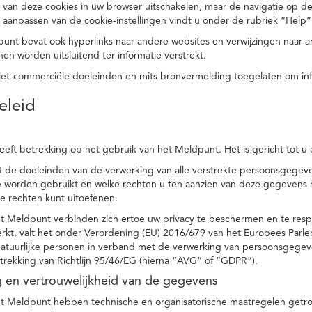
 van deze cookies in uw browser uitschakelen, maar de navigatie op de
t aanpassen van de cookie-instellingen vindt u onder de rubriek “Help”
punt bevat ook hyperlinks naar andere websites en verwijzingen naar
en worden uitsluitend ter informatie verstrekt.
niet-commerciële doeleinden en mits bronvermelding toegelaten om in
eleid
heeft betrekking op het gebruik van het Meldpunt. Het is gericht tot u
dt de doeleinden van de verwerking van alle verstrekte persoonsgege
worden gebruikt en welke rechten u ten aanzien van deze gegevens heb
e rechten kunt uitoefenen.
et Meldpunt verbinden zich ertoe uw privacy te beschermen en te res
rkt, valt het onder Verordening (EU) 2016/679 van het Europees Parl
tuurlijke personen in verband met de verwerking van persoonsgegeven
trekking van Richtlijn 95/46/EG (hierna “AVG” of “GDPR”).
ng en vertrouwelijkheid van de gegevens
t Meldpunt hebben technische en organisatorische maatregelen getrof