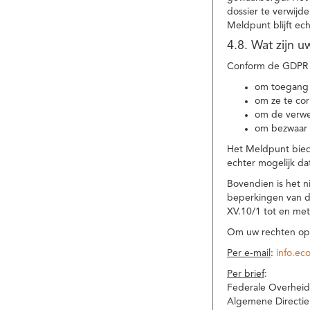
dossier te verwijd
Meldpunt blijft ec
4.8. Wat zijn 
Conform de GDPR 
om toegang 
om ze te corr
om de verwe
om bezwaar 
Het Meldpunt biedt
echter mogelijk da
Bovendien is het n
beperkingen van d
XV.10/1 tot en me
Om uw rechten op 
Per e-mail
:
info.ec
Per brief
:
Federale Overheid
Algemene Directie