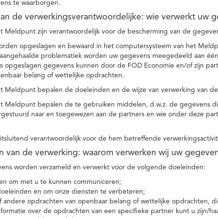
ens te waarborgen.
t van de verwerkingsverantwoordelijke: wie verwerkt uw 
t Meldpunt zijn verantwoordelijk voor de bescherming van de gegevens
orden opgeslagen en bewaard in het computersysteem van het Meld
e aangehaalde problematiek worden uw gegevens meegedeeld aan één o
s opgeslagen gegevens kunnen door de FOD Economie en/of zijn partn
enbaar belang of wettelijke opdrachten.
et Meldpunt bepalen de doeleinden en de wijze van verwerking van d
et Meldpunt bepalen de te gebruiken middelen, d.w.z. de gegevens di
rgestuurd naar en toegewezen aan de partners en wie onder deze par
 uitsluitend verantwoordelijk voor de hem betreffende verwerkingsactivi
en van de verwerking: waarom verwerken wij uw gegeve
ns worden verzameld en verwerkt voor de volgende doeleinden:
ie en om met u te kunnen communiceren;
 doeleinden en om onze diensten te verbeteren;
 andere opdrachten van openbaar belang of wettelijke opdrachten, die
formatie over de opdrachten van een specifieke partner kunt u zijn/ha