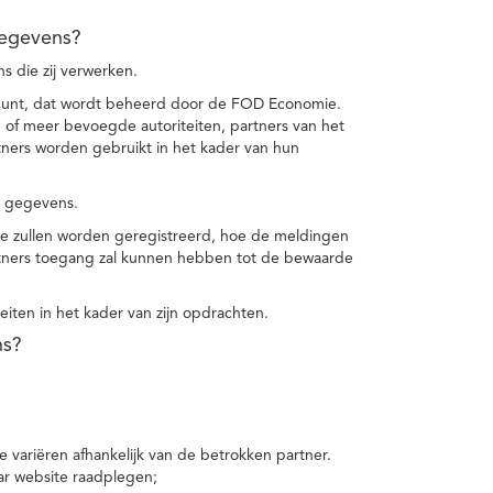
gegevens?
 die zij verwerken.
punt, dat wordt beheerd door de FOD Economie.
f meer bevoegde autoriteiten, partners van het
ers worden gebruikt in het kader van hun
e gegevens.
e zullen worden geregistreerd, hoe de meldingen
tners toegang zal kunnen hebben tot de bewaarde
teiten in het kader van zijn opdrachten.
ns?
 variëren afhankelijk van de betrokken partner.
ar website raadplegen;