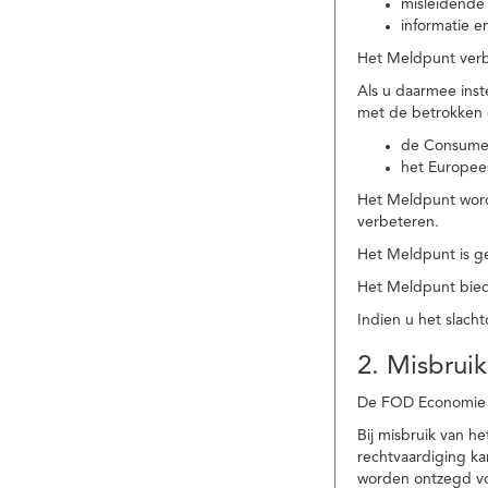
misleidende 
informatie e
Het Meldpunt verbe
Als u daarmee ins
met de betrokken
de Consume
het Europee
Het Meldpunt wordt
verbeteren.
Het Meldpunt is g
Het Meldpunt biedt
Indien u het slach
2. Misbruik
De FOD Economie b
Bij misbruik van 
rechtvaardiging k
worden ontzegd vo