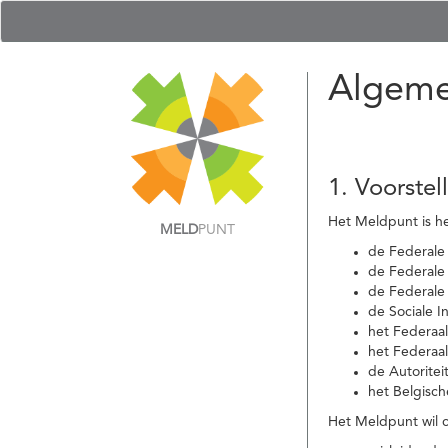
Algeme
1. Voorstel
Het Meldpunt is he
MELD
PUNT
de Federale
de Federale 
de Federale
de Sociale I
het Federaa
het Federaa
de Autoritei
het Belgisch
Het Meldpunt wil c