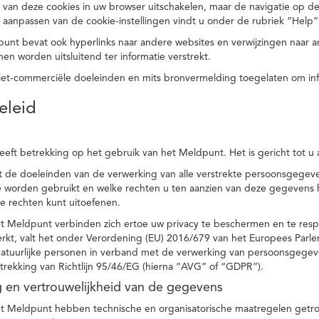
 van deze cookies in uw browser uitschakelen, maar de navigatie op de
t aanpassen van de cookie-instellingen vindt u onder de rubriek “Help”
punt bevat ook hyperlinks naar andere websites en verwijzingen naar
en worden uitsluitend ter informatie verstrekt.
niet-commerciële doeleinden en mits bronvermelding toegelaten om in
eleid
heeft betrekking op het gebruik van het Meldpunt. Het is gericht tot u
dt de doeleinden van de verwerking van alle verstrekte persoonsgege
worden gebruikt en welke rechten u ten aanzien van deze gegevens heb
e rechten kunt uitoefenen.
et Meldpunt verbinden zich ertoe uw privacy te beschermen en te res
rkt, valt het onder Verordening (EU) 2016/679 van het Europees Parl
tuurlijke personen in verband met de verwerking van persoonsgegeven
trekking van Richtlijn 95/46/EG (hierna “AVG” of “GDPR”).
ng en vertrouwelijkheid van de gegevens
t Meldpunt hebben technische en organisatorische maatregelen getrof