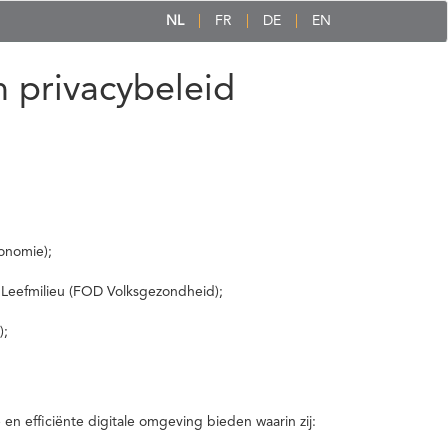
NL
FR
DE
EN
 privacybeleid
onomie);
 Leefmilieu (FOD Volksgezondheid);
);
 efficiënte digitale omgeving bieden waarin zij: