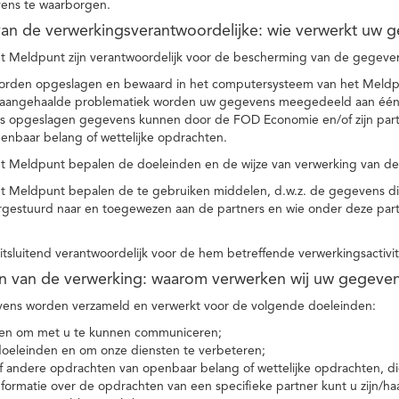
ens te waarborgen.
t van de verwerkingsverantwoordelijke: wie verwerkt uw 
t Meldpunt zijn verantwoordelijk voor de bescherming van de gegevens
orden opgeslagen en bewaard in het computersysteem van het Meld
e aangehaalde problematiek worden uw gegevens meegedeeld aan één o
s opgeslagen gegevens kunnen door de FOD Economie en/of zijn partn
enbaar belang of wettelijke opdrachten.
et Meldpunt bepalen de doeleinden en de wijze van verwerking van d
et Meldpunt bepalen de te gebruiken middelen, d.w.z. de gegevens di
rgestuurd naar en toegewezen aan de partners en wie onder deze par
 uitsluitend verantwoordelijk voor de hem betreffende verwerkingsactivi
en van de verwerking: waarom verwerken wij uw gegeve
ns worden verzameld en verwerkt voor de volgende doeleinden:
ie en om met u te kunnen communiceren;
 doeleinden en om onze diensten te verbeteren;
 andere opdrachten van openbaar belang of wettelijke opdrachten, die
formatie over de opdrachten van een specifieke partner kunt u zijn/ha