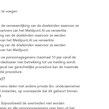
 te voegen.
de verwezenlijking van de doeleinden waarvoor ze
artners van het Meldpunt.Al uw verwerkte
ing van de doeleinden waarvoor ze werden
 van het Meldpunt.Al uw verwerkte
ing van de doeleinden waarvoor ze werden
 van het Meldpunt.
 uw persoonsgegevens maximaal 10 jaar vanaf de
oledossier met betrekking tot uw melding wordt
geval van gerechtelijke procedure kan de maximale
 die procedure.
kt?
vens delen met andere private (bv. onderaannemer
n) instanties, op voorwaarde dat dit gebeurt binnen
d.
 (bijvoorbeeld de overtreder) niet worden
klager en alle persoonsgegevens over hem uit het