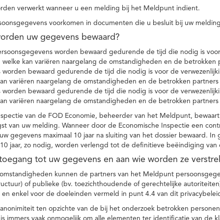
den verwerkt wanneer u een melding bij het Meldpunt indient.
soonsgegevens voorkomen in documenten die u besluit bij uw melding
worden uw gegevens bewaard?
ersoonsgegevens worden bewaard gedurende de tijd die nodig is voor 
 welke kan variëren naargelang de omstandigheden en de betrokken p
worden bewaard gedurende de tijd die nodig is voor de verwezenlijk
kan variëren naargelang de omstandigheden en de betrokken partners
worden bewaard gedurende de tijd die nodig is voor de verwezenlijk
kan variëren naargelang de omstandigheden en de betrokken partners
spectie van de FOD Economie, beheerder van het Meldpunt, bewaart
st van uw melding. Wanneer door de Economische Inspectie een contr
 gegevens maximaal 10 jaar na sluiting van het dossier bewaard. In 
10 jaar, zo nodig, worden verlengd tot de definitieve beëindiging van
 toegang tot uw gegevens en aan wie worden ze verstre
e omstandigheden kunnen de partners van het Meldpunt persoonsgege
ructuur) of publieke (bv. toezichthoudende of gerechtelijke autoriteite
r en enkel voor de doeleinden vermeld in punt 4.4 van dit privacybelei
nonimiteit ten opzichte van de bij het onderzoek betrokken personen
s immers vaak onmogelijk om alle elementen ter identificatie van de 