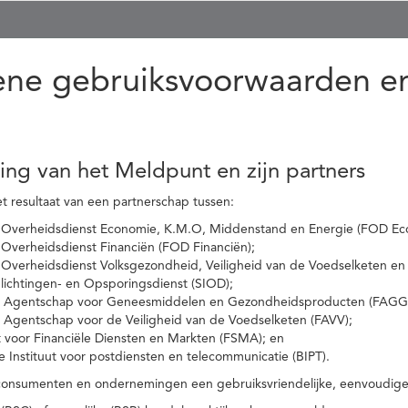
ne gebruiksvoorwaarden en
ling van het Meldpunt en zijn partners
t resultaat van een partnerschap tussen:
 Overheidsdienst Economie, K.M.O, Middenstand en Energie (FOD Ec
Overheidsdienst Financiën (FOD Financiën);
 Overheidsdienst Volksgezondheid, Veiligheid van de Voedselketen en
nlichtingen- en Opsporingsdienst (SIOD);
l Agentschap voor Geneesmiddelen en Gezondheidsproducten (FAGG
l Agentschap voor de Veiligheid van de Voedselketen (FAVV);
t voor Financiële Diensten en Markten (FSMA); en
e Instituut voor postdiensten en telecommunicatie (BIPT).
onsumenten en ondernemingen een gebruiksvriendelijke, eenvoudige en