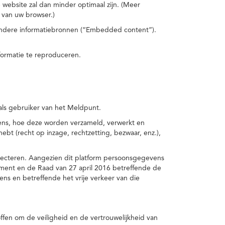
 website zal dan minder optimaal zijn. (Meer
 van uw browser.)
 andere informatiebronnen (“Embedded content”).
formatie te reproduceren.
 als gebruiker van het Meldpunt.
vens, hoe deze worden verzameld, verwerkt en
t (recht op inzage, rechtzetting, bezwaar, enz.),
pecteren. Aangezien dit platform persoonsgegevens
ement en de Raad van 27 april 2016 betreffende de
s en betreffende het vrije verkeer van die
fen om de veiligheid en de vertrouwelijkheid van