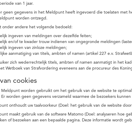
eriode van 1 jaar.
r geen gegevens in het Meldpunt heeft ingevoerd die toelaten met he
eldpunt worden ontzegd.
t onder andere het volgende bedoeld:
elijk ingeven van meldingen over dezelfde feiten;
elijk en/of te kwader trouw indienen van ongegronde meldingen (laster
elijk ingeven van zinloze meldingen;
ijke aanmatiging van titels, ambten of namen (artikel 227 e.v. Strafwet
ker zich wederrechtelijk titels, ambten of namen aanmatigt in het kad
n het Wetboek van Strafvordering eveneens aan de procureur des Kon
 van cookies
 Meldpunt worden gebruikt om het gebruik van de website te optimalis
. Er worden geen gegevens verzameld waarmee de bezoekers kunnen 
unt onthoudt uw taalvoorkeur (Doel: het gebruik van de website door
punt maakt gebruik van de software Matomo (Doel: analyseren hoe geb
oeken of bezoeken aan een bepaalde pagina. Deze informatie wordt ge