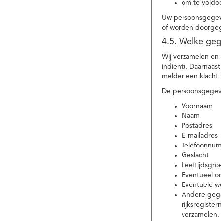
om te voldoe
Uw persoonsgegeve
of worden doorgeg
4.5. Welke ge
Wij verzamelen en
indient). Daarnaas
melder een klacht 
De persoonsgegeve
Voornaam
Naam
Postadres
E-mailadres
Telefoonnu
Geslacht
Leeftijdsgro
Eventueel 
Eventuele w
Andere gege
rijksregiste
verzamelen.