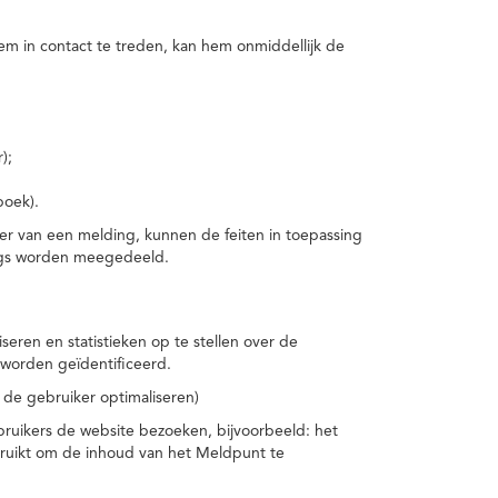
m in contact te treden, kan hem onmiddellijk de
);
boek).
er van een melding, kunnen de feiten in toepassing
ings worden meegedeeld.
eren en statistieken op te stellen over de
worden geïdentificeerd.
 de gebruiker optimaliseren)
ruikers de website bezoeken, bijvoorbeeld: het
bruikt om de inhoud van het Meldpunt te