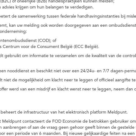
(B2C) of oneerlijke (B2B) handelspraktijken kunnen melden;
n advies krijgen om hun belangen te verdedigen.
tert de samenwerking tussen federale handhavingsinstanties bij misle
temt, kan uw melding ook worden doorgegeven aan een ombudsdienst o
 onderneming:
ntenombudsdienst (COD); of
s Centrum voor de Consument België (ECC België).
 gebruikt om informatie te verzamelen om de kwaliteit van de control
een nooddienst en beschikt niet over een 24/24u- en 7/7 dagen-perma
 niet de mogelijkheid om klacht neer te leggen of officieel aangifte te
toffer werd van een misdrijf en klacht wenst neer te leggen, neem dan
eheert de infrastructuur van het elektronisch platform Meldpunt.
het Meldpunt contacteert de FOD Economie de betrokken gebruiker om
an aanbrengen of aan de vraag geen gehoor geeft binnen de gestelde
or een periode van 6 maanden. Bij nieuwe gelijkaardige feiten na e