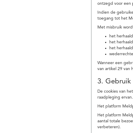
ontzegd voor een p
Indien de gebruike
toegang tot het M
Met misbruik word
het herhaald
het herhaald
het herhaald
wederrechtel
Wanneer een gebrui
van artikel 29 va
3. Gebruik
De cookies van het
raadpleging ervan
Het platform Meldp
Het platform Meld
aantal totale bez
verbeteren).