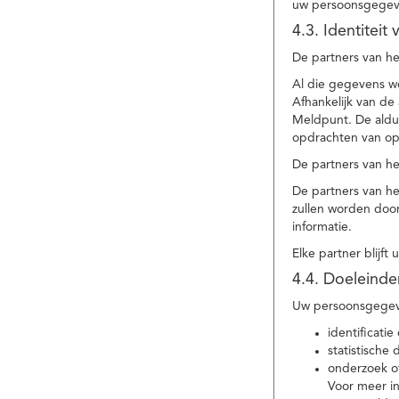
uw persoonsgegev
4.3. Identitei
De partners van he
Al die gegevens w
Afhankelijk van d
Meldpunt. De aldu
opdrachten van op
De partners van h
De partners van h
zullen worden doo
informatie.
Elke partner blijft
4.4. Doeleind
Uw persoonsgegeve
identificat
statistische
onderzoek of
Voor meer in