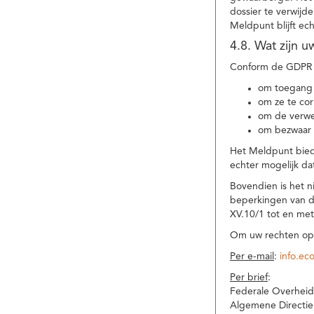
dossier te verwijd
Meldpunt blijft ec
4.8. Wat zijn 
Conform de GDPR 
om toegang 
om ze te corr
om de verwe
om bezwaar 
Het Meldpunt biedt
echter mogelijk da
Bovendien is het n
beperkingen van d
XV.10/1 tot en me
Om uw rechten op 
Per e-mail
:
info.ec
Per brief
:
Federale Overheid
Algemene Directie