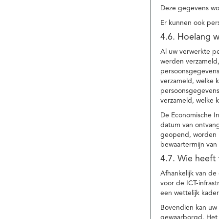
Deze gegevens wor
Er kunnen ook per
4.6. Hoelang 
Al uw verwerkte p
werden verzameld,
persoonsgegevens 
verzameld, welke 
persoonsgegevens 
verzameld, welke 
De Economische In
datum van ontvang
geopend, worden uw
bewaartermijn van 
4.7. Wie heeft
Afhankelijk van d
voor de ICT-infrast
een wettelijk kade
Bovendien kan uw a
gewaarborgd. Het i