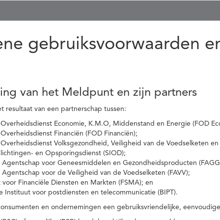
ne gebruiksvoorwaarden en
ling van het Meldpunt en zijn partners
t resultaat van een partnerschap tussen:
 Overheidsdienst Economie, K.M.O, Middenstand en Energie (FOD Ec
Overheidsdienst Financiën (FOD Financiën);
 Overheidsdienst Volksgezondheid, Veiligheid van de Voedselketen en
nlichtingen- en Opsporingsdienst (SIOD);
l Agentschap voor Geneesmiddelen en Gezondheidsproducten (FAGG
l Agentschap voor de Veiligheid van de Voedselketen (FAVV);
t voor Financiële Diensten en Markten (FSMA); en
e Instituut voor postdiensten en telecommunicatie (BIPT).
onsumenten en ondernemingen een gebruiksvriendelijke, eenvoudige en