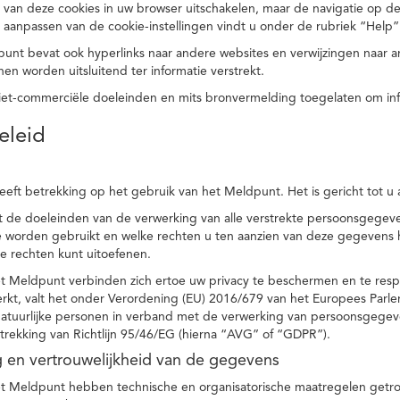
 van deze cookies in uw browser uitschakelen, maar de navigatie op de
t aanpassen van de cookie-instellingen vindt u onder de rubriek “Help”
punt bevat ook hyperlinks naar andere websites en verwijzingen naar
en worden uitsluitend ter informatie verstrekt.
niet-commerciële doeleinden en mits bronvermelding toegelaten om in
eleid
heeft betrekking op het gebruik van het Meldpunt. Het is gericht tot u
dt de doeleinden van de verwerking van alle verstrekte persoonsgege
worden gebruikt en welke rechten u ten aanzien van deze gegevens heb
e rechten kunt uitoefenen.
et Meldpunt verbinden zich ertoe uw privacy te beschermen en te res
rkt, valt het onder Verordening (EU) 2016/679 van het Europees Parl
tuurlijke personen in verband met de verwerking van persoonsgegeven
trekking van Richtlijn 95/46/EG (hierna “AVG” of “GDPR”).
ng en vertrouwelijkheid van de gegevens
t Meldpunt hebben technische en organisatorische maatregelen getrof