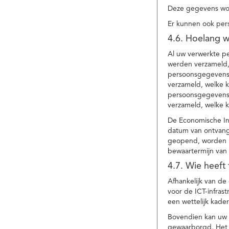
Deze gegevens wor
Er kunnen ook per
4.6. Hoelang 
Al uw verwerkte p
werden verzameld,
persoonsgegevens 
verzameld, welke 
persoonsgegevens 
verzameld, welke 
De Economische In
datum van ontvang
geopend, worden uw
bewaartermijn van 
4.7. Wie heeft
Afhankelijk van d
voor de ICT-infrast
een wettelijk kade
Bovendien kan uw a
gewaarborgd. Het i