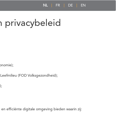
NL
FR
DE
EN
 privacybeleid
onomie);
 Leefmilieu (FOD Volksgezondheid);
);
 efficiënte digitale omgeving bieden waarin zij: