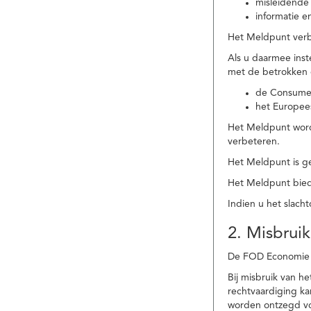
misleidende 
informatie e
Het Meldpunt verbe
Als u daarmee ins
met de betrokken
de Consume
het Europee
Het Meldpunt wordt
verbeteren.
Het Meldpunt is g
Het Meldpunt biedt
Indien u het slach
2. Misbruik
De FOD Economie b
Bij misbruik van 
rechtvaardiging k
worden ontzegd vo