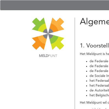
Algeme
1. Voorstel
Het Meldpunt is he
MELD
PUNT
de Federale
de Federale 
de Federale
de Sociale I
het Federaa
het Federaa
de Autoritei
het Belgisch
Het Meldpunt wil c