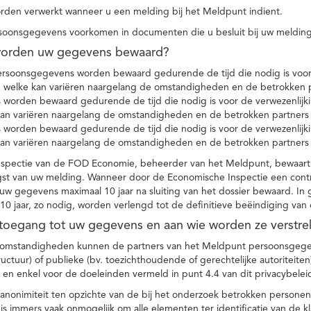
den verwerkt wanneer u een melding bij het Meldpunt indient.
soonsgegevens voorkomen in documenten die u besluit bij uw melding
worden uw gegevens bewaard?
ersoonsgegevens worden bewaard gedurende de tijd die nodig is voor 
 welke kan variëren naargelang de omstandigheden en de betrokken p
worden bewaard gedurende de tijd die nodig is voor de verwezenlijk
kan variëren naargelang de omstandigheden en de betrokken partners
worden bewaard gedurende de tijd die nodig is voor de verwezenlijk
kan variëren naargelang de omstandigheden en de betrokken partners
spectie van de FOD Economie, beheerder van het Meldpunt, bewaart
st van uw melding. Wanneer door de Economische Inspectie een contr
 gegevens maximaal 10 jaar na sluiting van het dossier bewaard. In 
10 jaar, zo nodig, worden verlengd tot de definitieve beëindiging van
 toegang tot uw gegevens en aan wie worden ze verstre
e omstandigheden kunnen de partners van het Meldpunt persoonsgege
ructuur) of publieke (bv. toezichthoudende of gerechtelijke autoriteite
r en enkel voor de doeleinden vermeld in punt 4.4 van dit privacybelei
nonimiteit ten opzichte van de bij het onderzoek betrokken personen
s immers vaak onmogelijk om alle elementen ter identificatie van de 