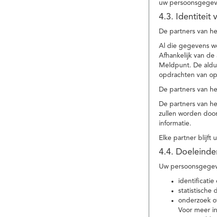
uw persoonsgegev
4.3. Identitei
De partners van he
Al die gegevens w
Afhankelijk van d
Meldpunt. De aldu
opdrachten van op
De partners van h
De partners van h
zullen worden doo
informatie.
Elke partner blijft
4.4. Doeleind
Uw persoonsgegeve
identificat
statistische
onderzoek of
Voor meer in