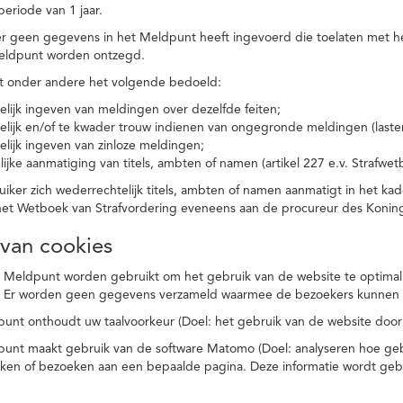
eriode van 1 jaar.
r geen gegevens in het Meldpunt heeft ingevoerd die toelaten met he
eldpunt worden ontzegd.
t onder andere het volgende bedoeld:
elijk ingeven van meldingen over dezelfde feiten;
elijk en/of te kwader trouw indienen van ongegronde meldingen (laster
elijk ingeven van zinloze meldingen;
ijke aanmatiging van titels, ambten of namen (artikel 227 e.v. Strafwet
ker zich wederrechtelijk titels, ambten of namen aanmatigt in het kad
n het Wetboek van Strafvordering eveneens aan de procureur des Kon
 van cookies
 Meldpunt worden gebruikt om het gebruik van de website te optimalis
. Er worden geen gegevens verzameld waarmee de bezoekers kunnen 
unt onthoudt uw taalvoorkeur (Doel: het gebruik van de website door
punt maakt gebruik van de software Matomo (Doel: analyseren hoe geb
oeken of bezoeken aan een bepaalde pagina. Deze informatie wordt ge