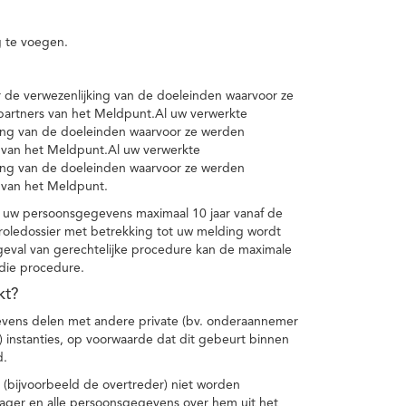
 te voegen.
de verwezenlijking van de doeleinden waarvoor ze
artners van het Meldpunt.Al uw verwerkte
ing van de doeleinden waarvoor ze werden
 van het Meldpunt.Al uw verwerkte
ing van de doeleinden waarvoor ze werden
 van het Meldpunt.
 uw persoonsgegevens maximaal 10 jaar vanaf de
oledossier met betrekking tot uw melding wordt
geval van gerechtelijke procedure kan de maximale
 die procedure.
kt?
vens delen met andere private (bv. onderaannemer
n) instanties, op voorwaarde dat dit gebeurt binnen
d.
 (bijvoorbeeld de overtreder) niet worden
klager en alle persoonsgegevens over hem uit het