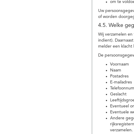
om te voldoe
Uw persoonsgegeve
of worden doorgeg
4.5. Welke ge
Wij verzamelen en
indient). Daarnaas
melder een klacht 
De persoonsgegeve
Voornaam
Naam
Postadres
E-mailadres
Telefoonnu
Geslacht
Leeftijdsgro
Eventueel 
Eventuele w
Andere gege
rijksregiste
verzamelen.