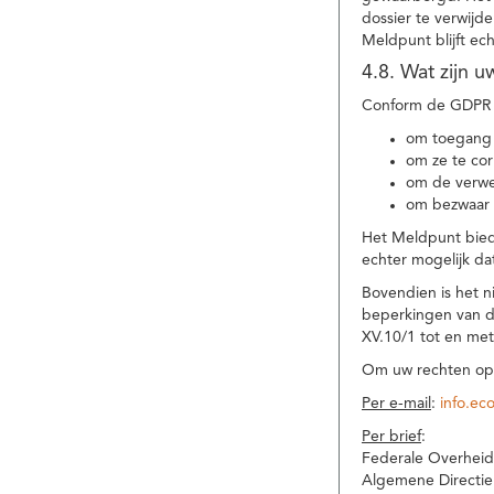
dossier te verwijd
Meldpunt blijft ec
4.8. Wat zijn 
Conform de GDPR 
om toegang 
om ze te corr
om de verwe
om bezwaar 
Het Meldpunt biedt
echter mogelijk da
Bovendien is het n
beperkingen van d
XV.10/1 tot en me
Om uw rechten op 
Per e-mail
:
info.ec
Per brief
:
Federale Overheid
Algemene Directie