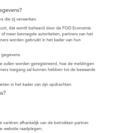
gegevens?
 die zij verwerken.
punt, dat wordt beheerd door de FOD Economie.
f meer bevoegde autoriteiten, partners van het
ers worden gebruikt in het kader van hun
e gegevens.
e zullen worden geregistreerd, hoe de meldingen
tners toegang zal kunnen hebben tot de bewaarde
teiten in het kader van zijn opdrachten.
ns?
 variëren afhankelijk van de betrokken partner.
ar website raadplegen;