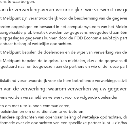
ens te waarborgen.
t van de verwerkingsverantwoordelijke: wie verwerkt uw 
t Meldpunt zijn verantwoordelijk voor de bescherming van de gegevens
orden opgeslagen en bewaard in het computersysteem van het Meld
e aangehaalde problematiek worden uw gegevens meegedeeld aan één o
s opgeslagen gegevens kunnen door de FOD Economie en/of zijn partn
enbaar belang of wettelijke opdrachten.
et Meldpunt bepalen de doeleinden en de wijze van verwerking van d
et Meldpunt bepalen de te gebruiken middelen, d.w.z. de gegevens di
rgestuurd naar en toegewezen aan de partners en wie onder deze par
 uitsluitend verantwoordelijk voor de hem betreffende verwerkingsactivi
en van de verwerking: waarom verwerken wij uw gegeve
ns worden verzameld en verwerkt voor de volgende doeleinden:
ie en om met u te kunnen communiceren;
 doeleinden en om onze diensten te verbeteren;
 andere opdrachten van openbaar belang of wettelijke opdrachten, die
formatie over de opdrachten van een specifieke partner kunt u zijn/ha