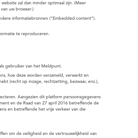
 website zal dan minder optimaal zijn. (Meer
 van uw browser.)
 andere informatiebronnen (“Embedded content”).
formatie te reproduceren.
 als gebruiker van het Meldpunt.
vens, hoe deze worden verzameld, verwerkt en
t (recht op inzage, rechtzetting, bezwaar, enz.),
pecteren. Aangezien dit platform persoonsgegevens
ement en de Raad van 27 april 2016 betreffende de
s en betreffende het vrije verkeer van die
fen om de veiligheid en de vertrouwelijkheid van