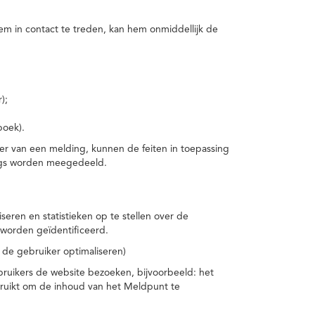
m in contact te treden, kan hem onmiddellijk de
);
boek).
er van een melding, kunnen de feiten in toepassing
ings worden meegedeeld.
eren en statistieken op te stellen over de
worden geïdentificeerd.
 de gebruiker optimaliseren)
ruikers de website bezoeken, bijvoorbeeld: het
bruikt om de inhoud van het Meldpunt te