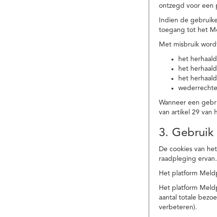
ontzegd voor een p
Indien de gebruike
toegang tot het M
Met misbruik word
het herhaald
het herhaald
het herhaald
wederrechtel
Wanneer een gebrui
van artikel 29 va
3. Gebruik
De cookies van het
raadpleging ervan
Het platform Meldp
Het platform Meld
aantal totale bez
verbeteren).