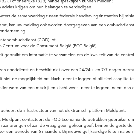
(B2C) of oneerlijke (B2B) handelspraktijken kunnen melden;
n advies krijgen om hun belangen te verdedigen.
tert de samenwerking tussen federale handhavingsinstanties bij misle
temt, kan uw melding ook worden doorgegeven aan een ombudsdienst o
 onderneming:
ntenombudsdienst (COD); of
s Centrum voor de Consument België (ECC België).
 gebruikt om informatie te verzamelen om de kwaliteit van de control
een nooddienst en beschikt niet over een 24/24u- en 7/7 dagen-perma
 niet de mogelijkheid om klacht neer te leggen of officieel aangifte te
toffer werd van een misdrijf en klacht wenst neer te leggen, neem dan
eheert de infrastructuur van het elektronisch platform Meldpunt.
het Meldpunt contacteert de FOD Economie de betrokken gebruiker om
an aanbrengen of aan de vraag geen gehoor geeft binnen de gestelde
or een periode van 6 maanden. Bij nieuwe gelijkaardige feiten na e