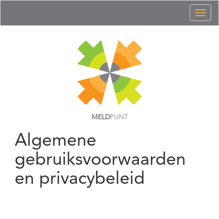
Toggl
naviga
MELD
PUNT
Algemene
gebruiksvoorwaarden
en privacybeleid