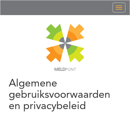
Toggl
naviga
MELD
PUNT
Algemene
gebruiksvoorwaarden
en privacybeleid