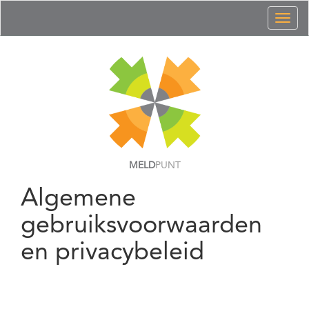
Toggl
naviga
MELD
PUNT
Algemene
gebruiksvoorwaarden
en privacybeleid