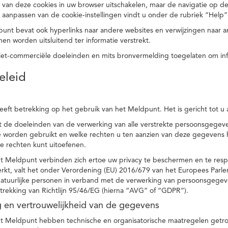
 van deze cookies in uw browser uitschakelen, maar de navigatie op de
t aanpassen van de cookie-instellingen vindt u onder de rubriek “Help”
punt bevat ook hyperlinks naar andere websites en verwijzingen naar
en worden uitsluitend ter informatie verstrekt.
niet-commerciële doeleinden en mits bronvermelding toegelaten om in
eleid
heeft betrekking op het gebruik van het Meldpunt. Het is gericht tot u
dt de doeleinden van de verwerking van alle verstrekte persoonsgege
worden gebruikt en welke rechten u ten aanzien van deze gegevens heb
e rechten kunt uitoefenen.
et Meldpunt verbinden zich ertoe uw privacy te beschermen en te res
rkt, valt het onder Verordening (EU) 2016/679 van het Europees Parl
tuurlijke personen in verband met de verwerking van persoonsgegeven
trekking van Richtlijn 95/46/EG (hierna “AVG” of “GDPR”).
ng en vertrouwelijkheid van de gegevens
t Meldpunt hebben technische en organisatorische maatregelen getrof