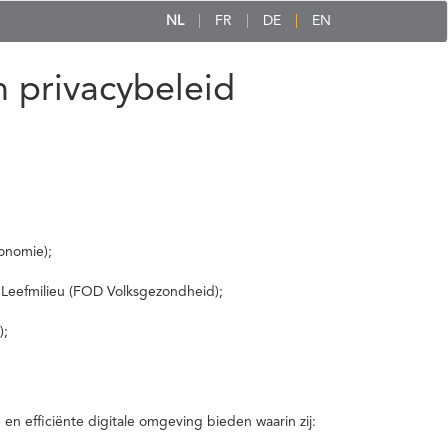
NL
FR
DE
EN
 privacybeleid
onomie);
 Leefmilieu (FOD Volksgezondheid);
);
 efficiënte digitale omgeving bieden waarin zij: