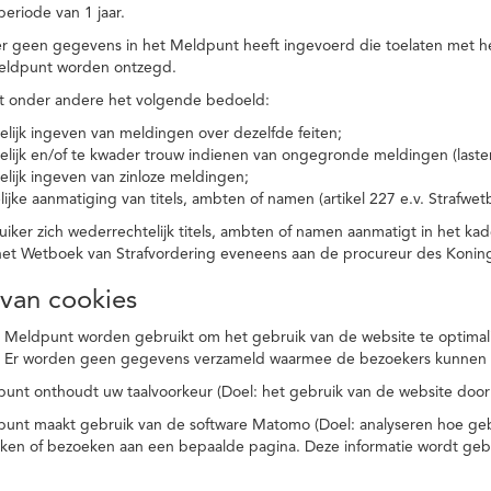
eriode van 1 jaar.
r geen gegevens in het Meldpunt heeft ingevoerd die toelaten met he
eldpunt worden ontzegd.
t onder andere het volgende bedoeld:
elijk ingeven van meldingen over dezelfde feiten;
elijk en/of te kwader trouw indienen van ongegronde meldingen (laster
elijk ingeven van zinloze meldingen;
ijke aanmatiging van titels, ambten of namen (artikel 227 e.v. Strafwet
ker zich wederrechtelijk titels, ambten of namen aanmatigt in het kad
n het Wetboek van Strafvordering eveneens aan de procureur des Kon
 van cookies
 Meldpunt worden gebruikt om het gebruik van de website te optimalis
. Er worden geen gegevens verzameld waarmee de bezoekers kunnen 
unt onthoudt uw taalvoorkeur (Doel: het gebruik van de website door
punt maakt gebruik van de software Matomo (Doel: analyseren hoe geb
oeken of bezoeken aan een bepaalde pagina. Deze informatie wordt ge