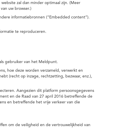
 website zal dan minder optimaal zijn. (Meer
 van uw browser.)
 andere informatiebronnen (“Embedded content”).
formatie te reproduceren.
 als gebruiker van het Meldpunt.
vens, hoe deze worden verzameld, verwerkt en
t (recht op inzage, rechtzetting, bezwaar, enz.),
pecteren. Aangezien dit platform persoonsgegevens
ement en de Raad van 27 april 2016 betreffende de
s en betreffende het vrije verkeer van die
fen om de veiligheid en de vertrouwelijkheid van