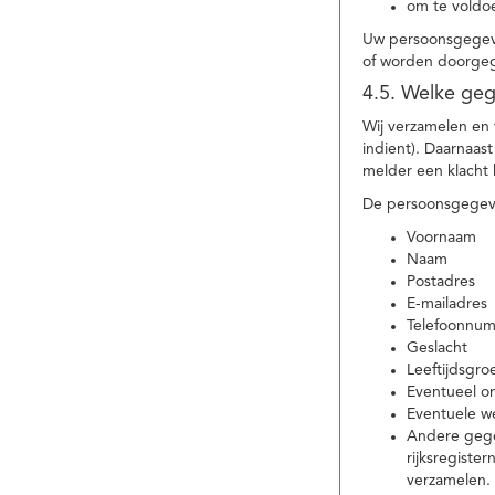
om te voldoe
Uw persoonsgegeve
of worden doorgeg
4.5. Welke ge
Wij verzamelen en
indient). Daarnaas
melder een klacht 
De persoonsgegeve
Voornaam
Naam
Postadres
E-mailadres
Telefoonnu
Geslacht
Leeftijdsgro
Eventueel 
Eventuele w
Andere gege
rijksregiste
verzamelen.