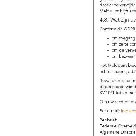
dossier te verwijd
Meldpunt blijft ec
4.8. Wat zijn 
Conform de GDPR 
om toegang 
om ze te corr
om de verwe
om bezwaar 
Het Meldpunt biedt
echter mogelijk da
Bovendien is het n
beperkingen van d
XV.10/1 tot en me
Om uw rechten op 
Per e-mail
:
info.ec
Per brief
:
Federale Overheid
Algemene Directie