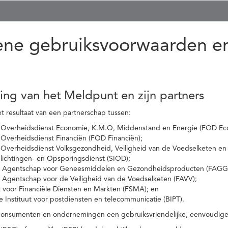
ne gebruiksvoorwaarden en
ling van het Meldpunt en zijn partners
t resultaat van een partnerschap tussen:
 Overheidsdienst Economie, K.M.O, Middenstand en Energie (FOD Ec
Overheidsdienst Financiën (FOD Financiën);
 Overheidsdienst Volksgezondheid, Veiligheid van de Voedselketen en
nlichtingen- en Opsporingsdienst (SIOD);
l Agentschap voor Geneesmiddelen en Gezondheidsproducten (FAGG
l Agentschap voor de Veiligheid van de Voedselketen (FAVV);
t voor Financiële Diensten en Markten (FSMA); en
e Instituut voor postdiensten en telecommunicatie (BIPT).
onsumenten en ondernemingen een gebruiksvriendelijke, eenvoudige en