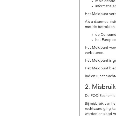
misleidende 
informatie e
Het Meldpunt verbe
Als u daarmee ins
met de betrokken
de Consume
het Europee
Het Meldpunt wordt
verbeteren.
Het Meldpunt is g
Het Meldpunt biedt
Indien u het slach
2. Misbruik
De FOD Economie b
Bij misbruik van 
rechtvaardiging k
worden ontzegd vo