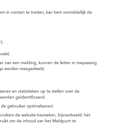
m in contact te treden, kan hem onmiddellijk de
);
boek).
er van een melding, kunnen de feiten in toepassing
ings worden meegedeeld.
eren en statistieken op te stellen over de
worden geïdentificeerd.
 de gebruiker optimaliseren)
ruikers de website bezoeken, bijvoorbeeld: het
bruikt om de inhoud van het Meldpunt te