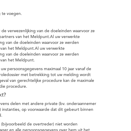
 te voegen.
de verwezenlijking van de doeleinden waarvoor ze
artners van het Meldpunt.Al uw verwerkte
ing van de doeleinden waarvoor ze werden
 van het Meldpunt.Al uw verwerkte
ing van de doeleinden waarvoor ze werden
 van het Meldpunt.
 uw persoonsgegevens maximaal 10 jaar vanaf de
oledossier met betrekking tot uw melding wordt
geval van gerechtelijke procedure kan de maximale
 die procedure.
kt?
vens delen met andere private (bv. onderaannemer
n) instanties, op voorwaarde dat dit gebeurt binnen
d.
 (bijvoorbeeld de overtreder) niet worden
klager en alle persoonsgegevens over hem uit het