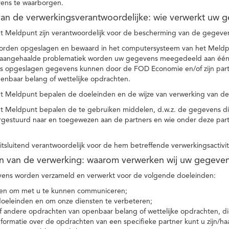
ens te waarborgen.
t van de verwerkingsverantwoordelijke: wie verwerkt uw 
t Meldpunt zijn verantwoordelijk voor de bescherming van de gegevens
orden opgeslagen en bewaard in het computersysteem van het Meld
e aangehaalde problematiek worden uw gegevens meegedeeld aan één o
s opgeslagen gegevens kunnen door de FOD Economie en/of zijn partn
enbaar belang of wettelijke opdrachten.
et Meldpunt bepalen de doeleinden en de wijze van verwerking van d
et Meldpunt bepalen de te gebruiken middelen, d.w.z. de gegevens di
rgestuurd naar en toegewezen aan de partners en wie onder deze par
 uitsluitend verantwoordelijk voor de hem betreffende verwerkingsactivi
en van de verwerking: waarom verwerken wij uw gegeve
ns worden verzameld en verwerkt voor de volgende doeleinden:
ie en om met u te kunnen communiceren;
 doeleinden en om onze diensten te verbeteren;
 andere opdrachten van openbaar belang of wettelijke opdrachten, die
formatie over de opdrachten van een specifieke partner kunt u zijn/ha