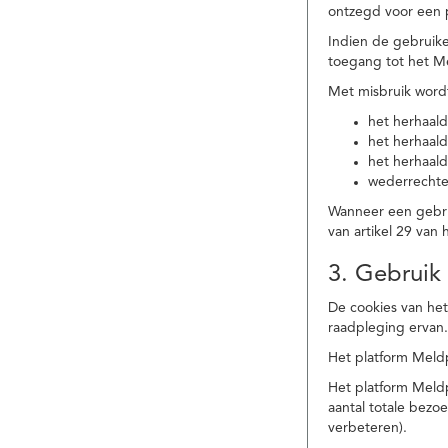
ontzegd voor een p
Indien de gebruike
toegang tot het M
Met misbruik word
het herhaald
het herhaald
het herhaald
wederrechtel
Wanneer een gebrui
van artikel 29 va
3. Gebruik
De cookies van het
raadpleging ervan
Het platform Meldp
Het platform Meld
aantal totale bez
verbeteren).