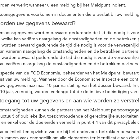
den verwerkt wanneer u een melding bij het Meldpunt indient.
soonsgegevens voorkomen in documenten die u besluit bij uw melding
worden uw gegevens bewaard?
ersoonsgegevens worden bewaard gedurende de tijd die nodig is voor 
 welke kan variëren naargelang de omstandigheden en de betrokken p
worden bewaard gedurende de tijd die nodig is voor de verwezenlijk
kan variëren naargelang de omstandigheden en de betrokken partners
worden bewaard gedurende de tijd die nodig is voor de verwezenlijk
kan variëren naargelang de omstandigheden en de betrokken partners
spectie van de FOD Economie, beheerder van het Meldpunt, bewaart
st van uw melding. Wanneer door de Economische Inspectie een contr
 gegevens maximaal 10 jaar na sluiting van het dossier bewaard. In 
10 jaar, zo nodig, worden verlengd tot de definitieve beëindiging van
 toegang tot uw gegevens en aan wie worden ze verstre
e omstandigheden kunnen de partners van het Meldpunt persoonsgege
ructuur) of publieke (bv. toezichthoudende of gerechtelijke autoriteite
r en enkel voor de doeleinden vermeld in punt 4.4 van dit privacybelei
nonimiteit ten opzichte van de bij het onderzoek betrokken personen
s immers vaak onmogelijk om alle elementen ter identificatie van de 