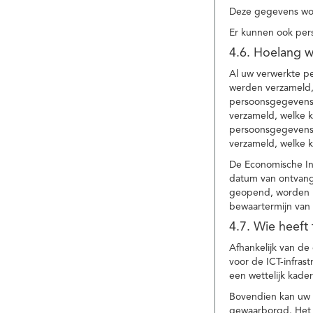
Deze gegevens wor
Er kunnen ook per
4.6. Hoelang 
Al uw verwerkte p
werden verzameld,
persoonsgegevens 
verzameld, welke 
persoonsgegevens 
verzameld, welke 
De Economische In
datum van ontvang
geopend, worden uw
bewaartermijn van 
4.7. Wie heeft
Afhankelijk van d
voor de ICT-infrast
een wettelijk kade
Bovendien kan uw a
gewaarborgd. Het i