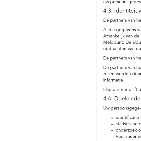
uw persoonsgegev
4.3. Identitei
De partners van he
Al die gegevens w
Afhankelijk van d
Meldpunt. De aldu
opdrachten van op
De partners van h
De partners van h
zullen worden doo
informatie.
Elke partner blijft
4.4. Doeleind
Uw persoonsgegeve
identificat
statistische
onderzoek of
Voor meer in