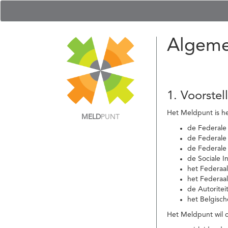
Algeme
1. Voorstel
Het Meldpunt is he
MELD
PUNT
de Federale
de Federale 
de Federale
de Sociale I
het Federaa
het Federaa
de Autoritei
het Belgisch
Het Meldpunt wil c