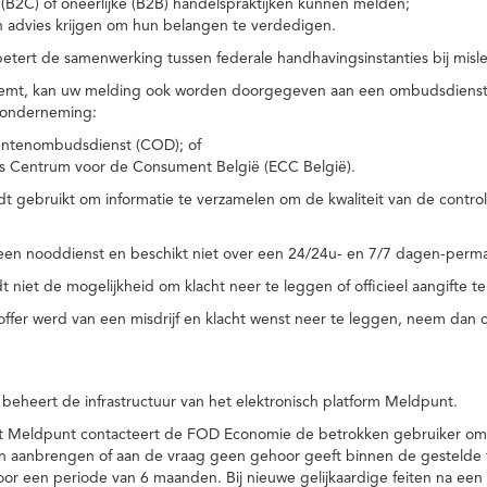
(B2C) of oneerlijke (B2B) handelspraktijken kunnen melden;
n advies krijgen om hun belangen te verdedigen.
tert de samenwerking tussen federale handhavingsinstanties bij misle
temt, kan uw melding ook worden doorgegeven aan een ombudsdienst o
 onderneming:
ntenombudsdienst (COD); of
s Centrum voor de Consument België (ECC België).
 gebruikt om informatie te verzamelen om de kwaliteit van de control
een nooddienst en beschikt niet over een 24/24u- en 7/7 dagen-perma
 niet de mogelijkheid om klacht neer te leggen of officieel aangifte te
toffer werd van een misdrijf en klacht wenst neer te leggen, neem dan
eheert de infrastructuur van het elektronisch platform Meldpunt.
het Meldpunt contacteert de FOD Economie de betrokken gebruiker om
an aanbrengen of aan de vraag geen gehoor geeft binnen de gestelde
or een periode van 6 maanden. Bij nieuwe gelijkaardige feiten na e