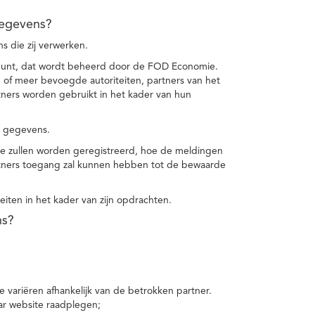
gegevens?
 die zij verwerken.
punt, dat wordt beheerd door de FOD Economie.
f meer bevoegde autoriteiten, partners van het
ers worden gebruikt in het kader van hun
e gegevens.
e zullen worden geregistreerd, hoe de meldingen
tners toegang zal kunnen hebben tot de bewaarde
teiten in het kader van zijn opdrachten.
ns?
 variëren afhankelijk van de betrokken partner.
ar website raadplegen;