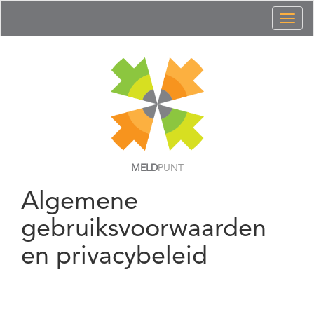
Toggl
naviga
MELD
PUNT
Algemene
gebruiksvoorwaarden
en privacybeleid