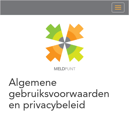
Toggl
naviga
MELD
PUNT
Algemene
gebruiksvoorwaarden
en privacybeleid