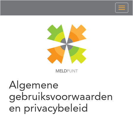
Toggl
naviga
MELD
PUNT
Algemene
gebruiksvoorwaarden
en privacybeleid