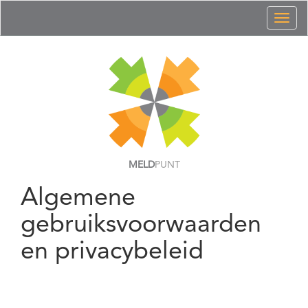
Toggl
naviga
MELD
PUNT
Algemene
gebruiksvoorwaarden
en privacybeleid