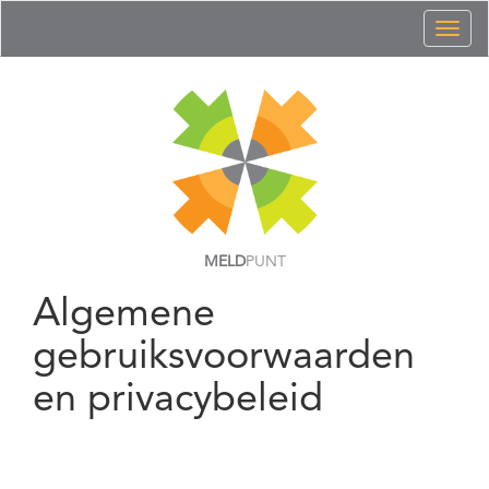
Toggl
naviga
MELD
PUNT
Algemene
gebruiksvoorwaarden
en privacybeleid