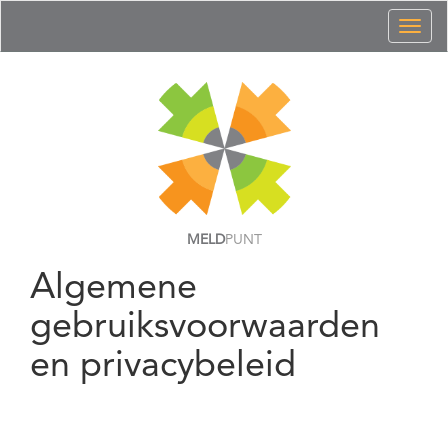
Toggl
naviga
MELD
PUNT
Algemene
gebruiksvoorwaarden
en privacybeleid