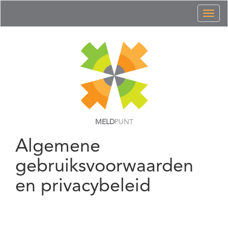
Toggl
naviga
MELD
PUNT
Algemene
gebruiksvoorwaarden
en privacybeleid