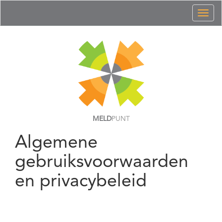
Toggl
naviga
MELD
PUNT
Algemene
gebruiksvoorwaarden
en privacybeleid