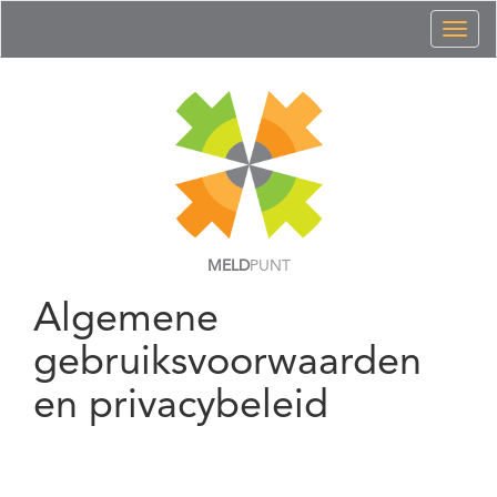
Toggl
naviga
MELD
PUNT
Algemene
gebruiksvoorwaarden
en privacybeleid