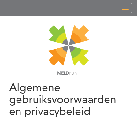
Toggl
naviga
MELD
PUNT
Algemene
gebruiksvoorwaarden
en privacybeleid