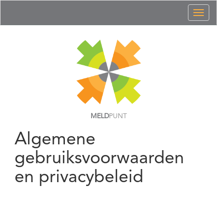
Toggl
naviga
MELD
PUNT
Algemene
gebruiksvoorwaarden
en privacybeleid