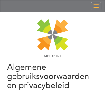
Toggl
naviga
MELD
PUNT
Algemene
gebruiksvoorwaarden
en privacybeleid