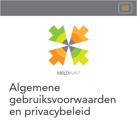
Toggl
naviga
MELD
PUNT
Algemene
gebruiksvoorwaarden
en privacybeleid