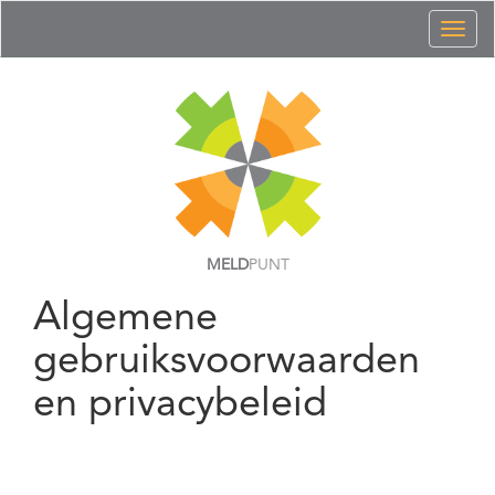
Toggl
naviga
MELD
PUNT
Algemene
gebruiksvoorwaarden
en privacybeleid