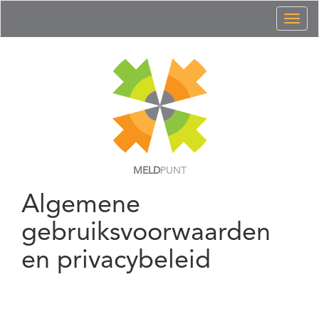
Toggl
naviga
MELD
PUNT
Algemene
gebruiksvoorwaarden
en privacybeleid