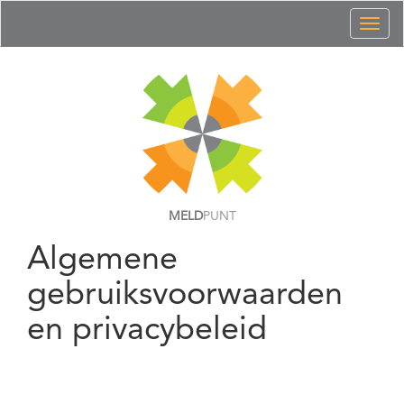
Toggl
naviga
MELD
PUNT
Algemene
gebruiksvoorwaarden
en privacybeleid