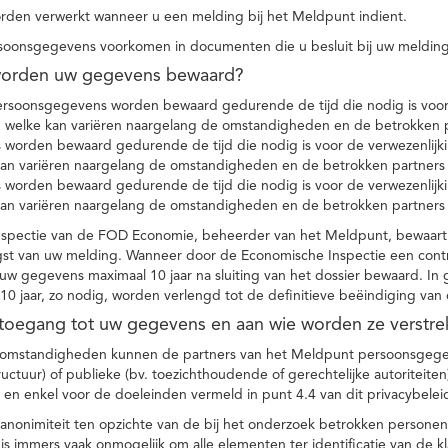
den verwerkt wanneer u een melding bij het Meldpunt indient.
soonsgegevens voorkomen in documenten die u besluit bij uw melding
worden uw gegevens bewaard?
ersoonsgegevens worden bewaard gedurende de tijd die nodig is voor 
 welke kan variëren naargelang de omstandigheden en de betrokken p
worden bewaard gedurende de tijd die nodig is voor de verwezenlijk
kan variëren naargelang de omstandigheden en de betrokken partners
worden bewaard gedurende de tijd die nodig is voor de verwezenlijk
kan variëren naargelang de omstandigheden en de betrokken partners
spectie van de FOD Economie, beheerder van het Meldpunt, bewaart
st van uw melding. Wanneer door de Economische Inspectie een contr
 gegevens maximaal 10 jaar na sluiting van het dossier bewaard. In 
10 jaar, zo nodig, worden verlengd tot de definitieve beëindiging van
 toegang tot uw gegevens en aan wie worden ze verstre
e omstandigheden kunnen de partners van het Meldpunt persoonsgege
ructuur) of publieke (bv. toezichthoudende of gerechtelijke autoriteite
r en enkel voor de doeleinden vermeld in punt 4.4 van dit privacybelei
nonimiteit ten opzichte van de bij het onderzoek betrokken personen
s immers vaak onmogelijk om alle elementen ter identificatie van de 