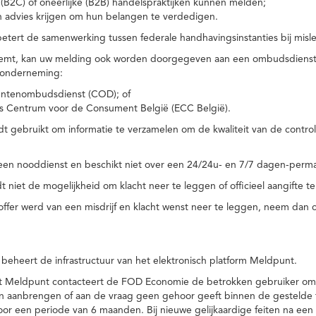
(B2C) of oneerlijke (B2B) handelspraktijken kunnen melden;
n advies krijgen om hun belangen te verdedigen.
tert de samenwerking tussen federale handhavingsinstanties bij misle
temt, kan uw melding ook worden doorgegeven aan een ombudsdienst o
 onderneming:
ntenombudsdienst (COD); of
s Centrum voor de Consument België (ECC België).
 gebruikt om informatie te verzamelen om de kwaliteit van de control
een nooddienst en beschikt niet over een 24/24u- en 7/7 dagen-perma
 niet de mogelijkheid om klacht neer te leggen of officieel aangifte te
toffer werd van een misdrijf en klacht wenst neer te leggen, neem dan
eheert de infrastructuur van het elektronisch platform Meldpunt.
het Meldpunt contacteert de FOD Economie de betrokken gebruiker om
an aanbrengen of aan de vraag geen gehoor geeft binnen de gestelde
or een periode van 6 maanden. Bij nieuwe gelijkaardige feiten na e