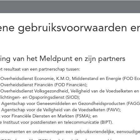
ne gebruiksvoorwaarden en
ling van het Meldpunt en zijn partners
t resultaat van een partnerschap tussen:
 Overheidsdienst Economie, K.M.O, Middenstand en Energie (FOD Ec
Overheidsdienst Financiën (FOD Financiën);
 Overheidsdienst Volksgezondheid, Veiligheid van de Voedselketen en
nlichtingen- en Opsporingsdienst (SIOD);
l Agentschap voor Geneesmiddelen en Gezondheidsproducten (FAGG
l Agentschap voor de Veiligheid van de Voedselketen (FAVV);
t voor Financiële Diensten en Markten (FSMA); en
e Instituut voor postdiensten en telecommunicatie (BIPT).
onsumenten en ondernemingen een gebruiksvriendelijke, eenvoudige en