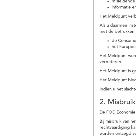
misleidende 
informatie e
Het Meldpunt verbe
Als u daarmee ins
met de betrokken
de Consume
het Europee
Het Meldpunt wordt
verbeteren.
Het Meldpunt is g
Het Meldpunt biedt
Indien u het slach
2. Misbruik
De FOD Economie b
Bij misbruik van 
rechtvaardiging k
worden ontzegd vo