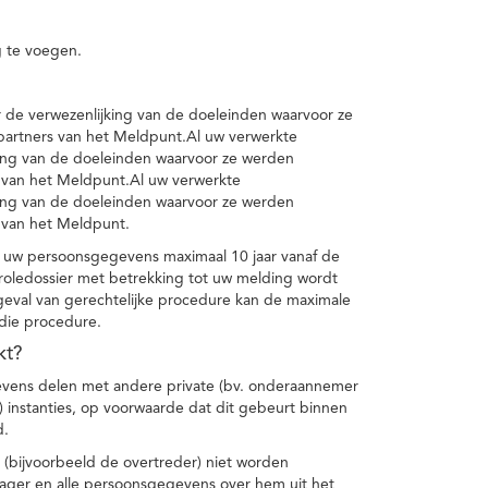
 te voegen.
de verwezenlijking van de doeleinden waarvoor ze
artners van het Meldpunt.Al uw verwerkte
ing van de doeleinden waarvoor ze werden
 van het Meldpunt.Al uw verwerkte
ing van de doeleinden waarvoor ze werden
 van het Meldpunt.
 uw persoonsgegevens maximaal 10 jaar vanaf de
oledossier met betrekking tot uw melding wordt
geval van gerechtelijke procedure kan de maximale
 die procedure.
kt?
vens delen met andere private (bv. onderaannemer
n) instanties, op voorwaarde dat dit gebeurt binnen
d.
 (bijvoorbeeld de overtreder) niet worden
klager en alle persoonsgegevens over hem uit het