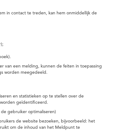
m in contact te treden, kan hem onmiddellijk de
);
boek).
er van een melding, kunnen de feiten in toepassing
ings worden meegedeeld.
eren en statistieken op te stellen over de
worden geïdentificeerd.
 de gebruiker optimaliseren)
ruikers de website bezoeken, bijvoorbeeld: het
bruikt om de inhoud van het Meldpunt te