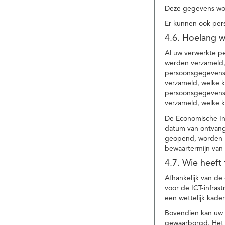
Deze gegevens wor
Er kunnen ook per
4.6. Hoelang 
Al uw verwerkte p
werden verzameld,
persoonsgegevens 
verzameld, welke 
persoonsgegevens 
verzameld, welke 
De Economische In
datum van ontvang
geopend, worden uw
bewaartermijn van 
4.7. Wie heeft
Afhankelijk van d
voor de ICT-infrast
een wettelijk kade
Bovendien kan uw a
gewaarborgd. Het i