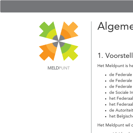
Algeme
1. Voorstel
Het Meldpunt is he
MELD
PUNT
de Federale
de Federale 
de Federale
de Sociale I
het Federaa
het Federaa
de Autoritei
het Belgisch
Het Meldpunt wil c