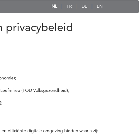
NL
FR
DE
EN
 privacybeleid
onomie);
 Leefmilieu (FOD Volksgezondheid);
);
 efficiënte digitale omgeving bieden waarin zij: