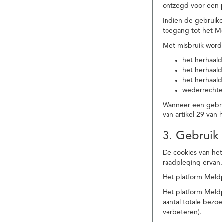
ontzegd voor een p
Indien de gebruike
toegang tot het M
Met misbruik word
het herhaald
het herhaald
het herhaald
wederrechtel
Wanneer een gebrui
van artikel 29 va
3. Gebruik
De cookies van het
raadpleging ervan
Het platform Meldp
Het platform Meld
aantal totale bez
verbeteren).