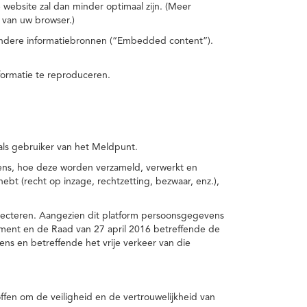
 website zal dan minder optimaal zijn. (Meer
 van uw browser.)
 andere informatiebronnen (“Embedded content”).
formatie te reproduceren.
 als gebruiker van het Meldpunt.
vens, hoe deze worden verzameld, verwerkt en
t (recht op inzage, rechtzetting, bezwaar, enz.),
pecteren. Aangezien dit platform persoonsgegevens
ement en de Raad van 27 april 2016 betreffende de
s en betreffende het vrije verkeer van die
fen om de veiligheid en de vertrouwelijkheid van