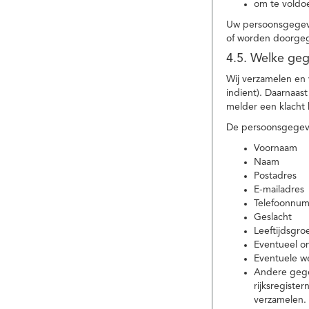
om te voldoe
Uw persoonsgegeve
of worden doorgeg
4.5. Welke ge
Wij verzamelen en
indient). Daarnaas
melder een klacht 
De persoonsgegeve
Voornaam
Naam
Postadres
E-mailadres
Telefoonnu
Geslacht
Leeftijdsgro
Eventueel 
Eventuele w
Andere gege
rijksregiste
verzamelen.