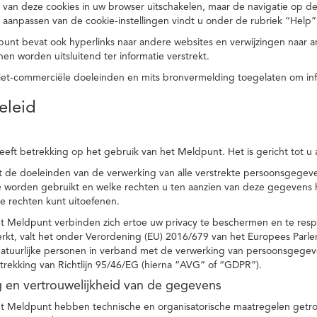
 van deze cookies in uw browser uitschakelen, maar de navigatie op de
t aanpassen van de cookie-instellingen vindt u onder de rubriek “Help”
punt bevat ook hyperlinks naar andere websites en verwijzingen naar
en worden uitsluitend ter informatie verstrekt.
niet-commerciële doeleinden en mits bronvermelding toegelaten om in
eleid
heeft betrekking op het gebruik van het Meldpunt. Het is gericht tot u
dt de doeleinden van de verwerking van alle verstrekte persoonsgege
worden gebruikt en welke rechten u ten aanzien van deze gegevens heb
e rechten kunt uitoefenen.
et Meldpunt verbinden zich ertoe uw privacy te beschermen en te res
rkt, valt het onder Verordening (EU) 2016/679 van het Europees Parl
tuurlijke personen in verband met de verwerking van persoonsgegeven
trekking van Richtlijn 95/46/EG (hierna “AVG” of “GDPR”).
ng en vertrouwelijkheid van de gegevens
t Meldpunt hebben technische en organisatorische maatregelen getrof