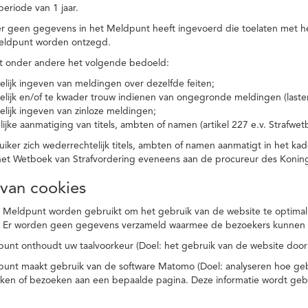
eriode van 1 jaar.
r geen gegevens in het Meldpunt heeft ingevoerd die toelaten met he
eldpunt worden ontzegd.
t onder andere het volgende bedoeld:
elijk ingeven van meldingen over dezelfde feiten;
elijk en/of te kwader trouw indienen van ongegronde meldingen (laster
elijk ingeven van zinloze meldingen;
ijke aanmatiging van titels, ambten of namen (artikel 227 e.v. Strafwet
ker zich wederrechtelijk titels, ambten of namen aanmatigt in het kad
n het Wetboek van Strafvordering eveneens aan de procureur des Kon
 van cookies
 Meldpunt worden gebruikt om het gebruik van de website te optimalis
. Er worden geen gegevens verzameld waarmee de bezoekers kunnen 
unt onthoudt uw taalvoorkeur (Doel: het gebruik van de website door
punt maakt gebruik van de software Matomo (Doel: analyseren hoe geb
oeken of bezoeken aan een bepaalde pagina. Deze informatie wordt ge