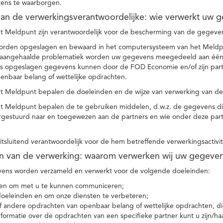
ens te waarborgen.
t van de verwerkingsverantwoordelijke: wie verwerkt uw 
t Meldpunt zijn verantwoordelijk voor de bescherming van de gegevens
orden opgeslagen en bewaard in het computersysteem van het Meld
e aangehaalde problematiek worden uw gegevens meegedeeld aan één o
s opgeslagen gegevens kunnen door de FOD Economie en/of zijn partn
enbaar belang of wettelijke opdrachten.
et Meldpunt bepalen de doeleinden en de wijze van verwerking van d
et Meldpunt bepalen de te gebruiken middelen, d.w.z. de gegevens di
rgestuurd naar en toegewezen aan de partners en wie onder deze par
 uitsluitend verantwoordelijk voor de hem betreffende verwerkingsactivi
en van de verwerking: waarom verwerken wij uw gegeve
ns worden verzameld en verwerkt voor de volgende doeleinden:
ie en om met u te kunnen communiceren;
 doeleinden en om onze diensten te verbeteren;
 andere opdrachten van openbaar belang of wettelijke opdrachten, die
formatie over de opdrachten van een specifieke partner kunt u zijn/ha