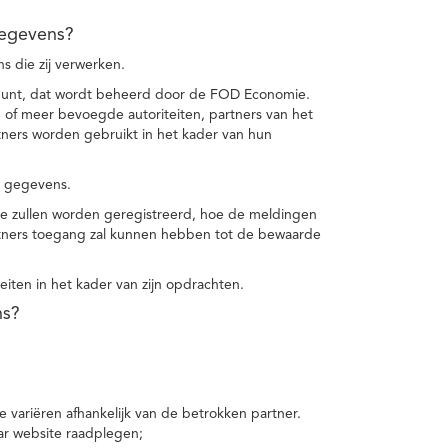
gegevens?
 die zij verwerken.
punt, dat wordt beheerd door de FOD Economie.
f meer bevoegde autoriteiten, partners van het
ers worden gebruikt in het kader van hun
e gegevens.
e zullen worden geregistreerd, hoe de meldingen
tners toegang zal kunnen hebben tot de bewaarde
teiten in het kader van zijn opdrachten.
ns?
 variëren afhankelijk van de betrokken partner.
ar website raadplegen;