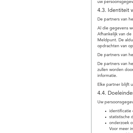
uw persoonsgegev
4.3. Identitei
De partners van he
Al die gegevens w
Afhankelijk van d
Meldpunt. De aldu
opdrachten van op
De partners van h
De partners van h
zullen worden doo
informatie.
Elke partner blijft
4.4. Doeleind
Uw persoonsgegeve
identificat
statistische
onderzoek of
Voor meer in