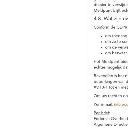
dossier te verwijd
Meldpunt blijft ec
4.8. Wat zijn 
Conform de GDPR 
om toegang 
om ze te corr
om de verwe
om bezwaar 
Het Meldpunt biedt
echter mogelijk da
Bovendien is het n
beperkingen van d
XV.10/1 tot en me
Om uw rechten op 
Per e-mail
:
info.ec
Per brief
:
Federale Overheid
Algemene Directie