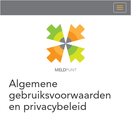
Toggl
naviga
MELD
PUNT
Algemene
gebruiksvoorwaarden
en privacybeleid