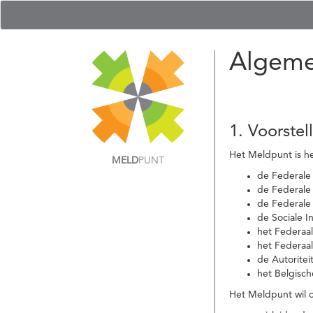
Algeme
1. Voorstel
Het Meldpunt is he
MELD
PUNT
de Federale
de Federale 
de Federale
de Sociale I
het Federaa
het Federaa
de Autoritei
het Belgisch
Het Meldpunt wil c