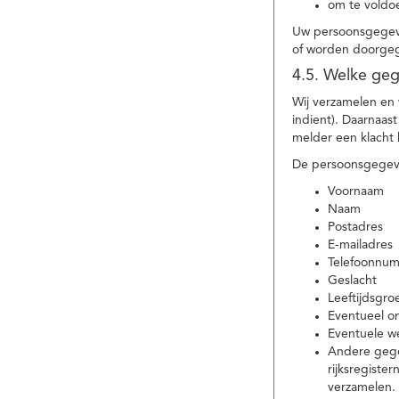
om te voldoe
Uw persoonsgegeve
of worden doorgeg
4.5. Welke ge
Wij verzamelen en
indient). Daarnaas
melder een klacht 
De persoonsgegeve
Voornaam
Naam
Postadres
E-mailadres
Telefoonnu
Geslacht
Leeftijdsgro
Eventueel 
Eventuele w
Andere gege
rijksregiste
verzamelen.