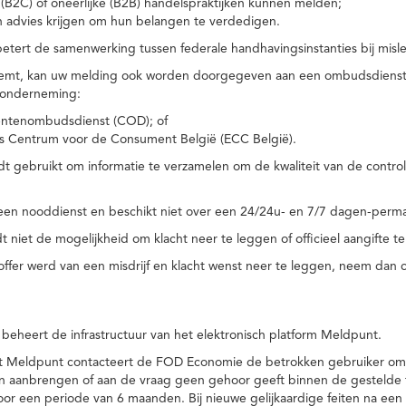
(B2C) of oneerlijke (B2B) handelspraktijken kunnen melden;
n advies krijgen om hun belangen te verdedigen.
tert de samenwerking tussen federale handhavingsinstanties bij misle
temt, kan uw melding ook worden doorgegeven aan een ombudsdienst o
 onderneming:
ntenombudsdienst (COD); of
s Centrum voor de Consument België (ECC België).
 gebruikt om informatie te verzamelen om de kwaliteit van de control
een nooddienst en beschikt niet over een 24/24u- en 7/7 dagen-perma
 niet de mogelijkheid om klacht neer te leggen of officieel aangifte te
toffer werd van een misdrijf en klacht wenst neer te leggen, neem dan
eheert de infrastructuur van het elektronisch platform Meldpunt.
het Meldpunt contacteert de FOD Economie de betrokken gebruiker om
an aanbrengen of aan de vraag geen gehoor geeft binnen de gestelde
or een periode van 6 maanden. Bij nieuwe gelijkaardige feiten na e