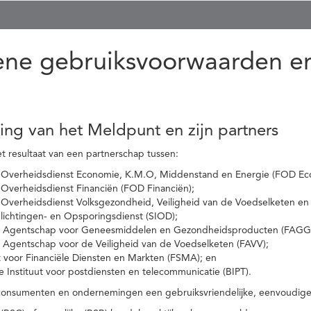
ne gebruiksvoorwaarden en
ling van het Meldpunt en zijn partners
t resultaat van een partnerschap tussen:
 Overheidsdienst Economie, K.M.O, Middenstand en Energie (FOD Ec
Overheidsdienst Financiën (FOD Financiën);
 Overheidsdienst Volksgezondheid, Veiligheid van de Voedselketen en
nlichtingen- en Opsporingsdienst (SIOD);
l Agentschap voor Geneesmiddelen en Gezondheidsproducten (FAGG
l Agentschap voor de Veiligheid van de Voedselketen (FAVV);
t voor Financiële Diensten en Markten (FSMA); en
e Instituut voor postdiensten en telecommunicatie (BIPT).
onsumenten en ondernemingen een gebruiksvriendelijke, eenvoudige en