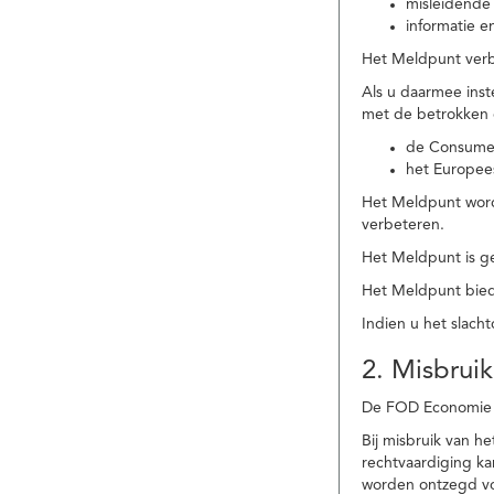
misleidende 
informatie e
Het Meldpunt verbe
Als u daarmee ins
met de betrokken
de Consume
het Europee
Het Meldpunt wordt
verbeteren.
Het Meldpunt is g
Het Meldpunt biedt
Indien u het slach
2. Misbruik
De FOD Economie b
Bij misbruik van 
rechtvaardiging k
worden ontzegd vo