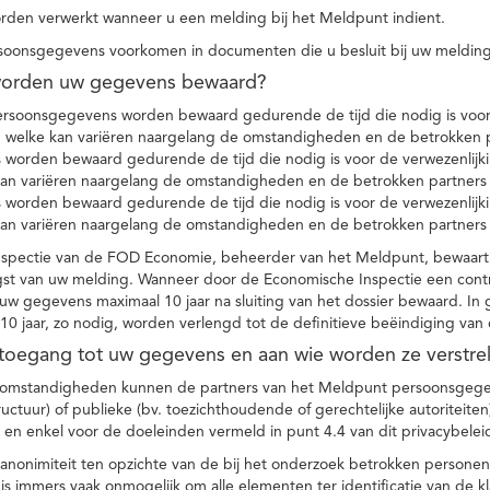
den verwerkt wanneer u een melding bij het Meldpunt indient.
soonsgegevens voorkomen in documenten die u besluit bij uw melding
worden uw gegevens bewaard?
ersoonsgegevens worden bewaard gedurende de tijd die nodig is voor 
 welke kan variëren naargelang de omstandigheden en de betrokken p
worden bewaard gedurende de tijd die nodig is voor de verwezenlijk
kan variëren naargelang de omstandigheden en de betrokken partners
worden bewaard gedurende de tijd die nodig is voor de verwezenlijk
kan variëren naargelang de omstandigheden en de betrokken partners
spectie van de FOD Economie, beheerder van het Meldpunt, bewaart
st van uw melding. Wanneer door de Economische Inspectie een contr
 gegevens maximaal 10 jaar na sluiting van het dossier bewaard. In 
10 jaar, zo nodig, worden verlengd tot de definitieve beëindiging van
 toegang tot uw gegevens en aan wie worden ze verstre
e omstandigheden kunnen de partners van het Meldpunt persoonsgege
ructuur) of publieke (bv. toezichthoudende of gerechtelijke autoriteite
r en enkel voor de doeleinden vermeld in punt 4.4 van dit privacybelei
nonimiteit ten opzichte van de bij het onderzoek betrokken personen
s immers vaak onmogelijk om alle elementen ter identificatie van de 