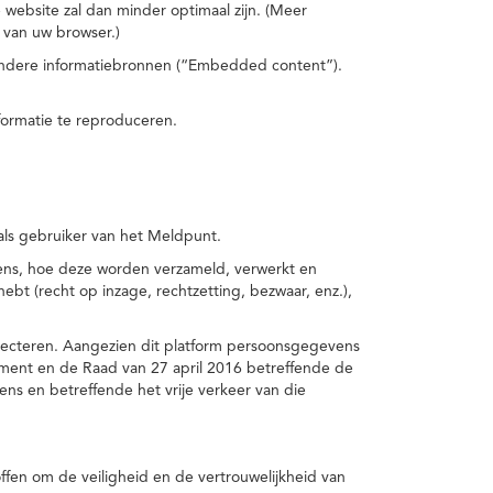
 website zal dan minder optimaal zijn. (Meer
 van uw browser.)
 andere informatiebronnen (“Embedded content”).
formatie te reproduceren.
 als gebruiker van het Meldpunt.
vens, hoe deze worden verzameld, verwerkt en
t (recht op inzage, rechtzetting, bezwaar, enz.),
pecteren. Aangezien dit platform persoonsgegevens
ement en de Raad van 27 april 2016 betreffende de
s en betreffende het vrije verkeer van die
fen om de veiligheid en de vertrouwelijkheid van