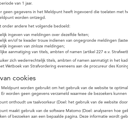
eriode van 1 jaar.
r geen gegevens in het Meldpunt heeft ingevoerd die toelaten met he
eldpunt worden ontzegd.
t onder andere het volgende bedoeld:
elijk ingeven van meldingen over dezelfde feiten;
elijk en/of te kwader trouw indienen van ongegronde meldingen (laster
elijk ingeven van zinloze meldingen;
ijke aanmatiging van titels, ambten of namen (artikel 227 e.v. Strafwet
ker zich wederrechtelijk titels, ambten of namen aanmatigt in het kad
n het Wetboek van Strafvordering eveneens aan de procureur des Kon
 van cookies
 Meldpunt worden gebruikt om het gebruik van de website te optimalis
. Er worden geen gegevens verzameld waarmee de bezoekers kunnen 
unt onthoudt uw taalvoorkeur (Doel: het gebruik van de website door
punt maakt gebruik van de software Matomo (Doel: analyseren hoe geb
oeken of bezoeken aan een bepaalde pagina. Deze informatie wordt ge