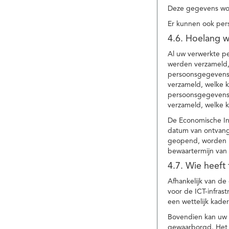
Deze gegevens wor
Er kunnen ook per
4.6. Hoelang 
Al uw verwerkte p
werden verzameld,
persoonsgegevens 
verzameld, welke 
persoonsgegevens 
verzameld, welke 
De Economische In
datum van ontvang
geopend, worden uw
bewaartermijn van 
4.7. Wie heeft
Afhankelijk van d
voor de ICT-infrast
een wettelijk kade
Bovendien kan uw a
gewaarborgd. Het i