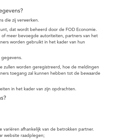
gegevens?
 die zij verwerken.
punt, dat wordt beheerd door de FOD Economie.
f meer bevoegde autoriteiten, partners van het
ers worden gebruikt in het kader van hun
e gegevens.
e zullen worden geregistreerd, hoe de meldingen
tners toegang zal kunnen hebben tot de bewaarde
teiten in het kader van zijn opdrachten.
ns?
 variëren afhankelijk van de betrokken partner.
ar website raadplegen;