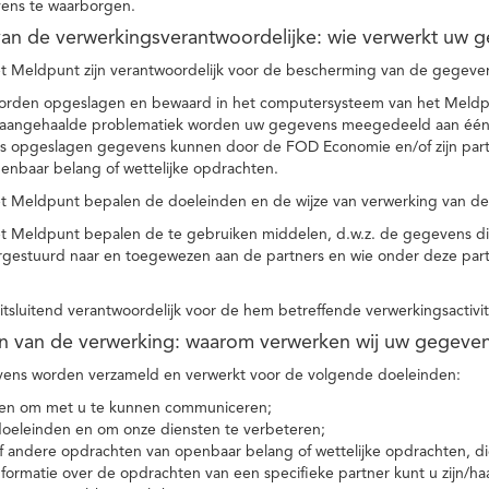
ens te waarborgen.
t van de verwerkingsverantwoordelijke: wie verwerkt uw 
t Meldpunt zijn verantwoordelijk voor de bescherming van de gegevens
orden opgeslagen en bewaard in het computersysteem van het Meld
e aangehaalde problematiek worden uw gegevens meegedeeld aan één o
s opgeslagen gegevens kunnen door de FOD Economie en/of zijn partn
enbaar belang of wettelijke opdrachten.
et Meldpunt bepalen de doeleinden en de wijze van verwerking van d
et Meldpunt bepalen de te gebruiken middelen, d.w.z. de gegevens di
rgestuurd naar en toegewezen aan de partners en wie onder deze par
 uitsluitend verantwoordelijk voor de hem betreffende verwerkingsactivi
en van de verwerking: waarom verwerken wij uw gegeve
ns worden verzameld en verwerkt voor de volgende doeleinden:
ie en om met u te kunnen communiceren;
 doeleinden en om onze diensten te verbeteren;
 andere opdrachten van openbaar belang of wettelijke opdrachten, die
formatie over de opdrachten van een specifieke partner kunt u zijn/ha