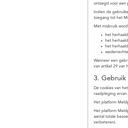
ontzegd voor een p
Indien de gebruike
toegang tot het M
Met misbruik word
het herhaald
het herhaald
het herhaald
wederrechtel
Wanneer een gebrui
van artikel 29 va
3. Gebruik
De cookies van het
raadpleging ervan
Het platform Meldp
Het platform Meld
aantal totale bez
verbeteren).