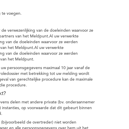
 te voegen.
de verwezenlijking van de doeleinden waarvoor ze
artners van het Meldpunt.Al uw verwerkte
ing van de doeleinden waarvoor ze werden
 van het Meldpunt.Al uw verwerkte
ing van de doeleinden waarvoor ze werden
 van het Meldpunt.
 uw persoonsgegevens maximaal 10 jaar vanaf de
oledossier met betrekking tot uw melding wordt
geval van gerechtelijke procedure kan de maximale
 die procedure.
kt?
vens delen met andere private (bv. onderaannemer
n) instanties, op voorwaarde dat dit gebeurt binnen
d.
 (bijvoorbeeld de overtreder) niet worden
klager en alle persoonsgegevens over hem uit het