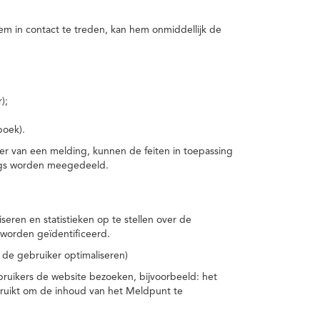
m in contact te treden, kan hem onmiddellijk de
);
boek).
er van een melding, kunnen de feiten in toepassing
ings worden meegedeeld.
eren en statistieken op te stellen over de
worden geïdentificeerd.
 de gebruiker optimaliseren)
ruikers de website bezoeken, bijvoorbeeld: het
bruikt om de inhoud van het Meldpunt te