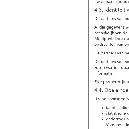
uw persoonsgegev
4.3. Identitei
De partners van he
Al die gegevens w
Afhankelijk van d
Meldpunt. De aldu
opdrachten van op
De partners van h
De partners van h
zullen worden doo
informatie.
Elke partner blijft
4.4. Doeleind
Uw persoonsgegeve
identificat
statistische
onderzoek of
Voor meer in