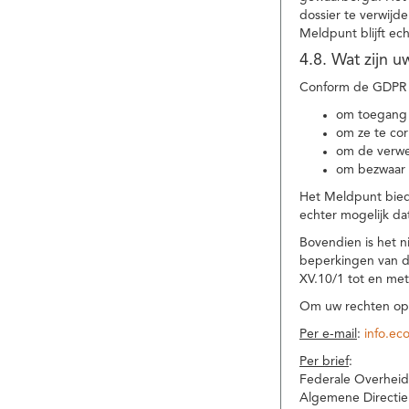
dossier te verwijd
Meldpunt blijft ec
4.8. Wat zijn 
Conform de GDPR 
om toegang 
om ze te corr
om de verwe
om bezwaar 
Het Meldpunt biedt
echter mogelijk da
Bovendien is het n
beperkingen van d
XV.10/1 tot en me
Om uw rechten op 
Per e-mail
:
info.ec
Per brief
:
Federale Overheid
Algemene Directie