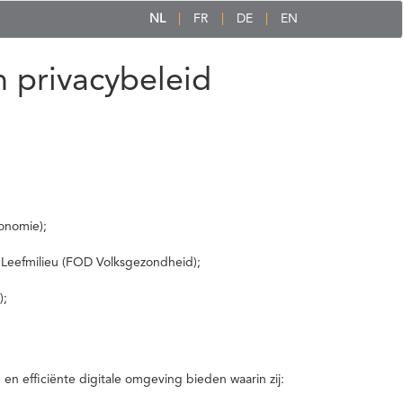
NL
FR
DE
EN
 privacybeleid
onomie);
 Leefmilieu (FOD Volksgezondheid);
);
 efficiënte digitale omgeving bieden waarin zij: