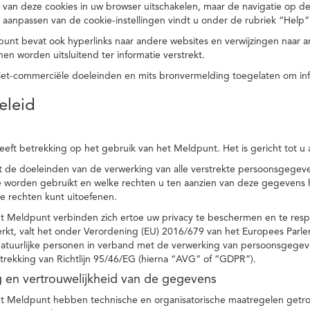
 van deze cookies in uw browser uitschakelen, maar de navigatie op de
t aanpassen van de cookie-instellingen vindt u onder de rubriek “Help”
punt bevat ook hyperlinks naar andere websites en verwijzingen naar
en worden uitsluitend ter informatie verstrekt.
niet-commerciële doeleinden en mits bronvermelding toegelaten om in
eleid
heeft betrekking op het gebruik van het Meldpunt. Het is gericht tot u
dt de doeleinden van de verwerking van alle verstrekte persoonsgege
worden gebruikt en welke rechten u ten aanzien van deze gegevens heb
e rechten kunt uitoefenen.
et Meldpunt verbinden zich ertoe uw privacy te beschermen en te res
rkt, valt het onder Verordening (EU) 2016/679 van het Europees Parl
tuurlijke personen in verband met de verwerking van persoonsgegeven
trekking van Richtlijn 95/46/EG (hierna “AVG” of “GDPR”).
ng en vertrouwelijkheid van de gegevens
t Meldpunt hebben technische en organisatorische maatregelen getrof