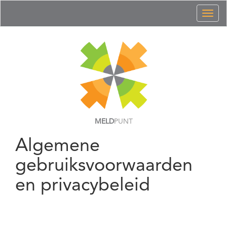
Toggl
naviga
MELD
PUNT
Algemene
gebruiksvoorwaarden
en privacybeleid