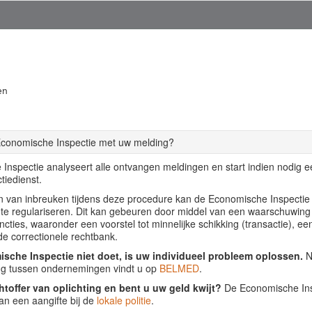
en
Economische Inspectie met uw melding?
Inspectie analyseert alle ontvangen meldingen en start indien nodig 
tiedienst.
llen van inbreuken tijdens deze procedure kan de Economische Inspecti
f te regulariseren. Dit kan gebeuren door middel van een waarschuwing
ancties, waaronder een voorstel tot minnelijke schikking (transactie), ee
de correctionele rechtbank.
sche Inspectie niet doet, is uw individueel probleem oplossen.
Nu
ing tussen ondernemingen vindt u op
BELMED
.
htoffer van oplichting en bent u uw geld kwijt?
De Economische Insp
an een aangifte bij de
lokale politie
.