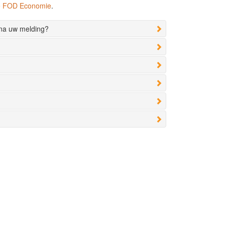
de FOD Economie
.
 na uw melding?