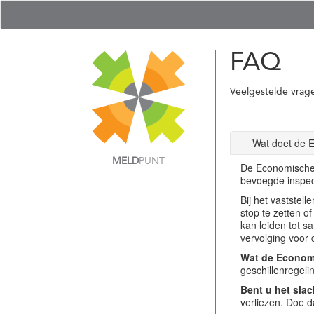
FAQ
Veelgestelde vrag
Wat doet de 
MELD
PUNT
De Economische 
bevoegde inspec
Bij het vastste
stop te zetten o
kan leiden tot s
vervolging voor 
Wat de Economi
geschillenregel
Bent u het slac
verliezen. Doe d