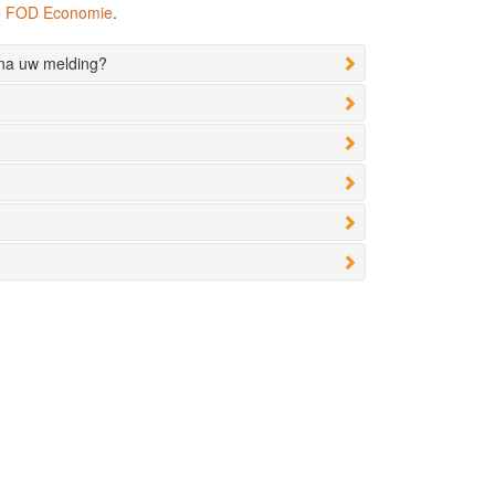
de FOD Economie
.
 na uw melding?