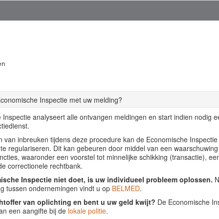
en
Economische Inspectie met uw melding?
Inspectie analyseert alle ontvangen meldingen en start indien nodig 
tiedienst.
llen van inbreuken tijdens deze procedure kan de Economische Inspecti
f te regulariseren. Dit kan gebeuren door middel van een waarschuwing
ancties, waaronder een voorstel tot minnelijke schikking (transactie), ee
de correctionele rechtbank.
sche Inspectie niet doet, is uw individueel probleem oplossen.
Nu
ing tussen ondernemingen vindt u op
BELMED
.
htoffer van oplichting en bent u uw geld kwijt?
De Economische Insp
an een aangifte bij de
lokale politie
.