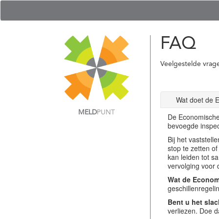
FAQ
Veelgestelde vrag
Wat doet de 
MELD
PUNT
De Economische 
bevoegde inspec
Bij het vastste
stop te zetten o
kan leiden tot s
vervolging voor 
Wat de Economi
geschillenregel
Bent u het slac
verliezen. Doe d